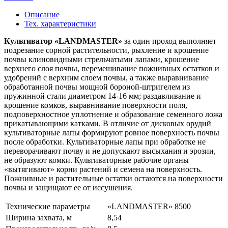
Описание
Тех. характеристики
Культиватор «LANDMASTER»
за один проход выполняет
подрезание сорной растительности, рыхление и крошение
почвы клиновидными стрельчатыми лапами, крошение
верхнего слоя почвы, перемешивание пожнивных остатков и
удобрений с верхним слоем почвы, а также выравнивание
обработанной почвы мощной бороной-штригелем из
пружинной стали диаметром 14-16 мм; раздавливание и
крошение комков, выравнивание поверхности поля,
подповерхностное уплотнение и образование семенного ложа
прикатывающими катками. В отличие от дисковых орудий
культиваторные лапы формируют ровное поверхность почвы
после обработки. Культиваторные лапы при обработке не
переворачивают почву и не допускают высыхания и эрозии,
не образуют комки. Культиваторные рабочие органы
«вытягивают» корни растений и семена на поверхность.
Пожнивные и растительные остатки остаются на поверхности
почвы и защищают ее от иссушения.
Технические параметры
«LANDMASTER» 8500
Ширина захвата, м
8,54