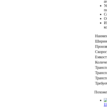
а
У
п
С
О
И
к
Наиме
Ширина
Произв
Скорост
Емкост
Количе
Трансп
Трансп
Трансп
Требуем
Похоже
Ц