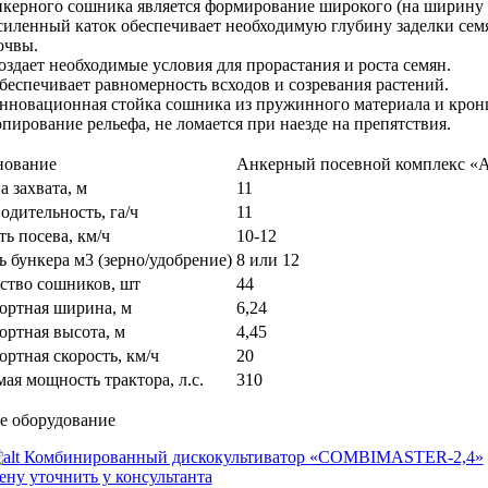
нкерного сошника является формирование широкого (на ширину 
силенный каток обеспечивает необходимую глубину заделки сем
очвы.
оздает необходимые условия для прорастания и роста семян.
беспечивает равномерность всходов и созревания растений.
нновационная стойка сошника из пружинного материала и кро
опирование рельефа, не ломается при наезде на препятствия.
нование
Анкерный посевной комплекс 
 захвата, м
11
одительность, га/ч
11
ь посева, км/ч
10-12
ь бункера м3 (зерно/удобрение)
8 или 12
ство сошников, шт
44
ортная ширина, м
6,24
ортная высота, м
4,45
ортная скорость, км/ч
20
ая мощность трактора, л.с.
310
е оборудование
Комбинированный дискокультиватор «COMBIMASTER-2,4»
ену уточнить у консультанта