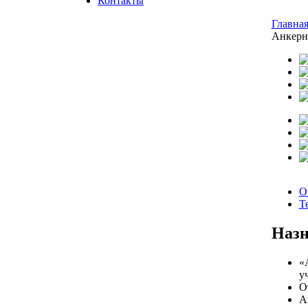
Контакты
Главна
Анкерн
О
Т
Назн
«
у
О
А