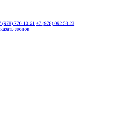
7 (978)
770-10-61
+7 (978)
092 53 23
аказать звонок