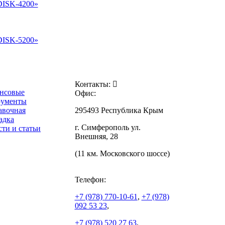
ISK-4200»
ISK-5200»
Контакты:
нсовые
Офис:
рументы
авочная
295493 Республика Крым
адка
г. Симферополь ул.
ти и статьи
Внешняя, 28
(11 км. Московского шоссе)
Телефон:
+7 (978)
770-10-61
,
+7 (978)
092 53 23
,
+7 (978)
520 27 63
,