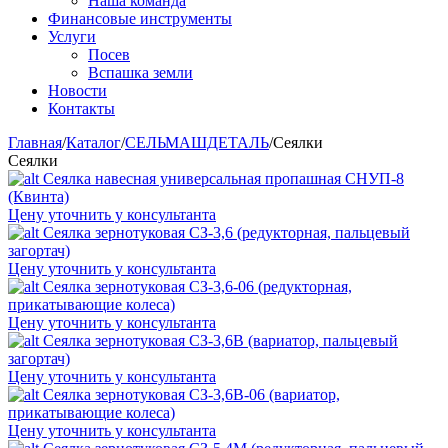
Наша команда
Финансовые инструменты
Услуги
Посев
Вспашка земли
Новости
Контакты
Главная
/
Каталог
/
СЕЛЬМАШДЕТАЛЬ
/
Сеялки
Сеялки
Сеялка навесная универсальная пропашная СНУП-8
(Квинта)
Цену уточнить у консультанта
Сеялка зернотуковая СЗ-3,6 (редукторная, пальцевый
загортач)
Цену уточнить у консультанта
Сеялка зернотуковая СЗ-3,6-06 (редукторная,
прикатывающие колеса)
Цену уточнить у консультанта
Сеялка зернотуковая СЗ-3,6В (вариатор, пальцевый
загортач)
Цену уточнить у консультанта
Сеялка зернотуковая СЗ-3,6В-06 (вариатор,
прикатывающие колеса)
Цену уточнить у консультанта