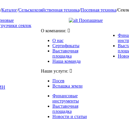
я
/
Каталог
/
Сельскохозяйственная техника
/
Посевная техника
/
Сеял
рновые
Пропашные
грузчики сеялок
О компании:
Фина
О нас
инст
Сертификаты
Выст
Выставочная
площ
площадка
Новос
Наша команда
Наши услуги:
Посев
Вспашка земли
ИН
Финансовые
инструменты
Выставочная
площадка
Новости и статьи