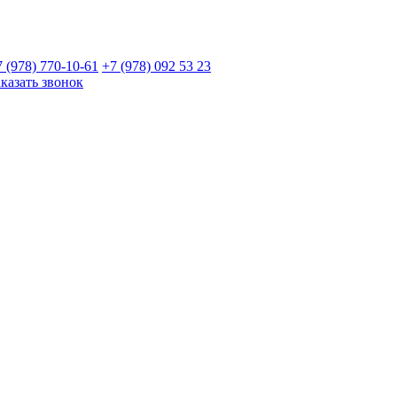
7 (978)
770-10-61
+7 (978)
092 53 23
аказать звонок