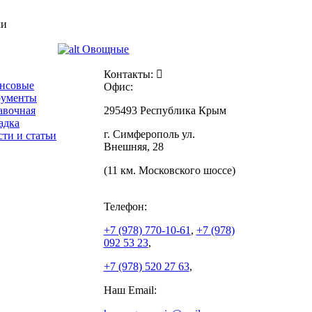
ки
Овощные
Контакты:
нсовые
Офис:
рументы
авочная
295493 Республика Крым
адка
г. Симферополь ул.
ти и статьи
Внешняя, 28
(11 км. Московского шоссе)
Телефон:
+7 (978)
770-10-61
,
+7 (978)
092 53 23
,
+7 (978)
520 27 63
,
Наш Email: