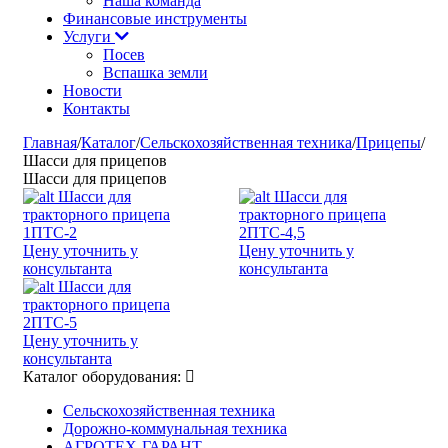
Наша команда
Финансовые инструменты
Услуги
Посев
Вспашка земли
Новости
Контакты
Главная
/
Каталог
/
Сельскохозяйственная техника
/
Прицепы
/
Шасси для прицепов
Шасси для прицепов
Шасси для
Шасси для
тракторного прицепа
тракторного прицепа
1ПТС-2
2ПТС-4,5
Цену уточнить у
Цену уточнить у
консультанта
консультанта
Шасси для
тракторного прицепа
2ПТС-5
Цену уточнить у
консультанта
Каталог оборудования:
Сельскохозяйственная техника
Дорожно-коммунальная техника
АГРОТЕХ-ГАРАНТ