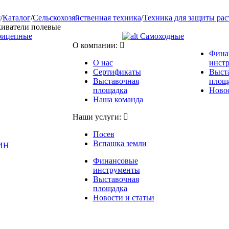
я
/
Каталог
/
Сельскохозяйственная техника
/
Техника для защиты ра
иватели полевые
ицепные
Самоходные
О компании:
Фина
О нас
инст
Сертификаты
Выст
Выставочная
площ
площадка
Новос
Наша команда
Наши услуги:
Посев
Вспашка земли
ИН
Финансовые
инструменты
Выставочная
площадка
Новости и статьи