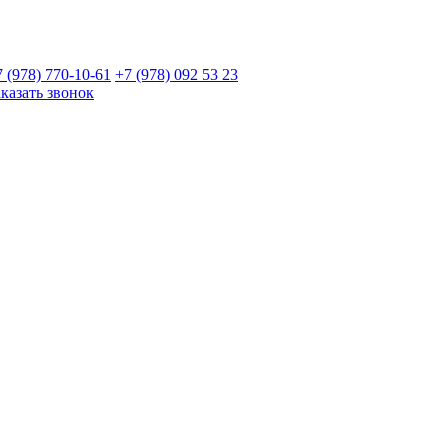
7 (978)
770-10-61
+7 (978)
092 53 23
аказать звонок