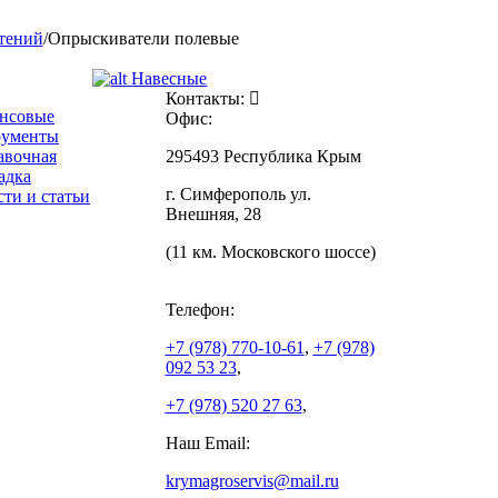
стений
/
Опрыскиватели полевые
Навесные
Контакты:
нсовые
Офис:
рументы
авочная
295493 Республика Крым
адка
г. Симферополь ул.
ти и статьи
Внешняя, 28
(11 км. Московского шоссе)
Телефон:
+7 (978)
770-10-61
,
+7 (978)
092 53 23
,
+7 (978)
520 27 63
,
Наш Email:
krymagroservis@mail.ru