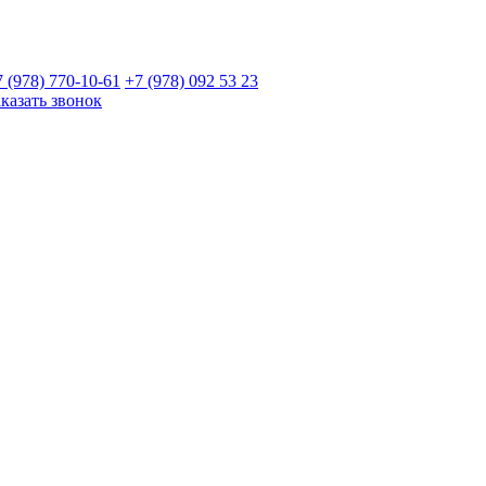
7 (978)
770-10-61
+7 (978)
092 53 23
аказать звонок