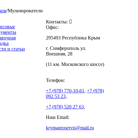
ков
/
Мульчирователи
Контакты:
нсовые
Офис:
рументы
авочная
295493 Республика Крым
адка
г. Симферополь ул.
ти и статьи
Внешняя, 28
(11 км. Московского шоссе)
Телефон:
+7 (978)
770-10-61
,
+7 (978)
092 53 23
,
+7 (978)
520 27 63
,
Наш Email:
krymagroservis@mail.ru