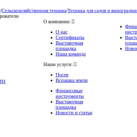
я
/
Сельскохозяйственная техника
/
Техника для садов и виноградни
рователи
О компании:
Фина
О нас
инст
Сертификаты
Выст
Выставочная
площ
площадка
Новос
Наша команда
Наши услуги:
Посев
Вспашка земли
ИН
Финансовые
инструменты
Выставочная
площадка
Новости и статьи