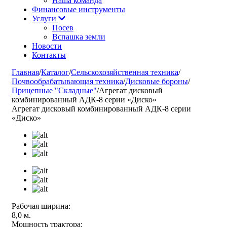
Наша команда
Финансовые инструменты
Услуги
Посев
Вспашка земли
Новости
Контакты
Главная
/
Каталог
/
Сельскохозяйственная техника
/
Почвообрабатывающая техника
/
Дисковые бороны
/
Прицепные "Складные"
/
Агрегат дисковый
комбинированный АДК-8 серии «Диско»
Агрегат дисковый комбинированный АДК-8 серии
«Диско»
Рабочая ширина:
8,0 м.
Мощность трактора: