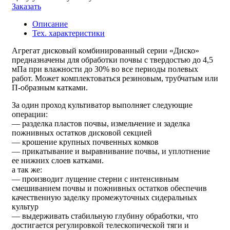
Заказать
Описание
Тех. характеристики
Агрегат дисковый комбинированный серии «Диско»
предназначены для обработки почвы с твердостью до 4,5
мПа при влажности до 30% во все периоды полевых
работ. Может комплектоваться резиновым, трубчатым или
П-образным катками.
За один проход культиватор выполняет следующие
операции:
— разделка пластов почвы, измельчение и заделка
пожнивных остатков дисковой секцией
— крошение крупных почвенных комков
— прикатывание и выравнивание почвы, и уплотнение
ее нижних слоев катками.
а так же:
— производит лущение стерни с интенсивным
смешиванием почвы и пожнивных остатков обеспечив
качественную заделку промежуточных сидеральных
культур
— выдерживать стабильную глубину обработки, что
достигается регулировкой телескопической тяги и