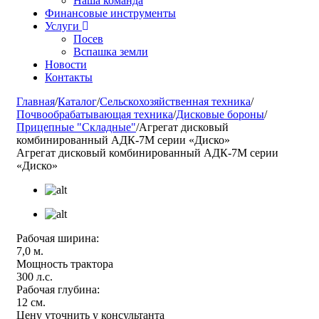
Наша команда
Финансовые инструменты
Услуги
Посев
Вспашка земли
Новости
Контакты
Главная
/
Каталог
/
Сельскохозяйственная техника
/
Почвообрабатывающая техника
/
Дисковые бороны
/
Прицепные "Складные"
/
Агрегат дисковый
комбинированный АДК-7М серии «Диско»
Агрегат дисковый комбинированный АДК-7М серии
«Диско»
Рабочая ширина:
7,0 м.
Мощность трактора
300 л.с.
Рабочая глубина:
12 см.
Цену уточнить у консультанта