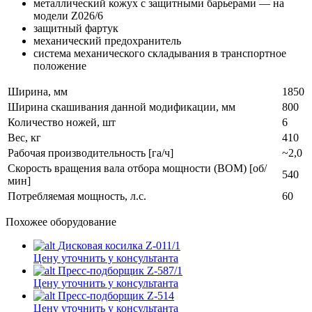
металлический кожух с защитными барьерами — на
модели Z026/6
защитный фартук
механический предохранитель
система механического складывания в транспортное
положение
Ширина, мм
1850
Ширина скашивания данной модификации, мм
800
Количество ножей, шт
6
Вес, кг
410
Рабочая производительность [га/ч]
~2,0
Скорость вращения вала отбора мощности (ВОМ) [об/
540
мин]
Потребляемая мощность, л.с.
60
Похожее оборудование
Дисковая косилка Z-011/1
Цену уточнить у консультанта
Пресс-подборщик Z-587/1
Цену уточнить у консультанта
Пресс-подборщик Z-514
Цену уточнить у консультанта