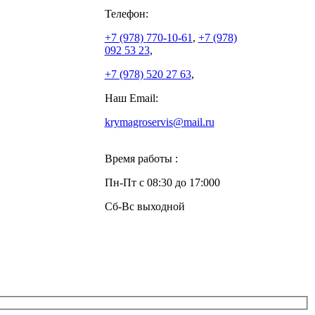
Телефон:
+7 (978)
770-10-61
,
+7 (978)
092 53 23
,
+7 (978)
520 27 63
,
Наш Email:
krymagroservis@mail.ru
Время работы :
Пн-Пт с 08:30 до 17:000
Сб-Вс выходной