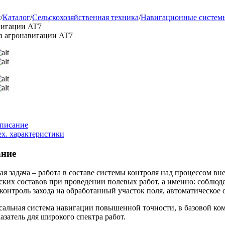
я
/
Каталог
/
Сельскохозяйственная техника
/
Навигационные систем
вигации AT7
а агронавигации AT7
писание
ех. характеристики
ние
я задача – работа в составе системы контроля над процессом вн
ких составов при проведении полевых работ, а именно: соблюд
 контроль захода на обработанный участок поля, автоматическое
альная система навигации повышенной точности, в базовой ком
азатель для широкого спектра работ.