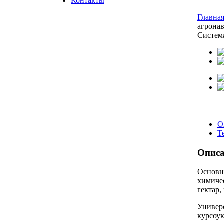
Контакты
Главна
агрона
Систем
О
Т
Описа
Основна
химичес
гектар,
Универс
курсоук