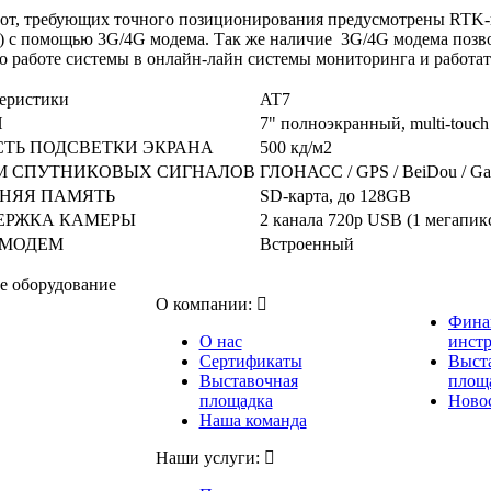
бот, требующих точного позиционирования предусмотрены RTK-
) c помощью 3G/4G модема. Так же наличие 3G/4G модема позво
о работе системы в онлайн-лайн системы мониторинга и работат
еристики
AT7
Н
7" полноэкранный, multi-touch
СТЬ ПОДСВЕТКИ ЭКРАНА
500 кд/м2
М СПУТНИКОВЫХ СИГНАЛОВ
ГЛОНАСС / GPS / BeiDou / Gal
НЯЯ ПАМЯТЬ
SD-карта, до 128GB
ЕРЖКА КАМЕРЫ
2 канала 720p USB (1 мегапик
 МОДЕМ
Встроенный
е оборудование
О компании:
Фина
О нас
инст
Сертификаты
Выст
Выставочная
площ
площадка
Новос
Наша команда
Наши услуги: