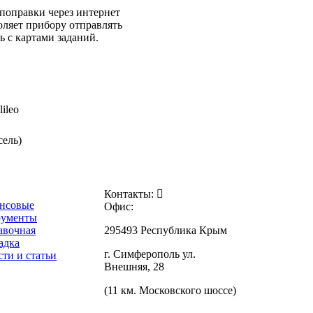
поправки через интернет
ляет прибору отправлять
ь с картами заданий.
ileo
сель)
Контакты:
нсовые
Офис:
рументы
авочная
295493 Республика Крым
адка
г. Симферополь ул.
ти и статьи
Внешняя, 28
(11 км. Московского шоссе)