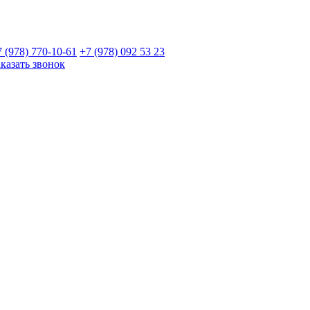
7 (978)
770-10-61
+7 (978)
092 53 23
аказать звонок