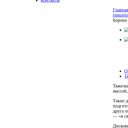
Контакты
Главна
прицеп
Борона 
О
Т
Тяжелы
массой,
Такие 
подгот
друга п
— «в св
Дисков