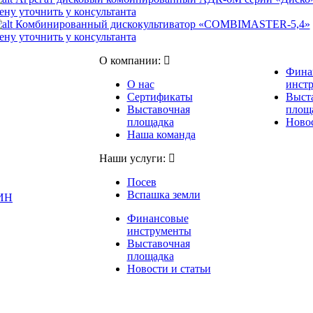
ену уточнить у консультанта
Комбинированный дискокультиватор «COMBIMASTER-5,4»
ену уточнить у консультанта
О компании:
Фина
О нас
инст
Сертификаты
Выст
Выставочная
площ
площадка
Новос
Наша команда
Наши услуги:
Посев
Вспашка земли
ИН
Финансовые
инструменты
Выставочная
площадка
Новости и статьи