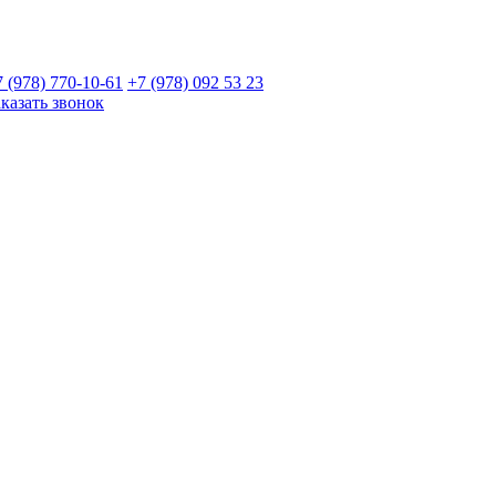
7 (978)
770-10-61
+7 (978)
092 53 23
аказать звонок