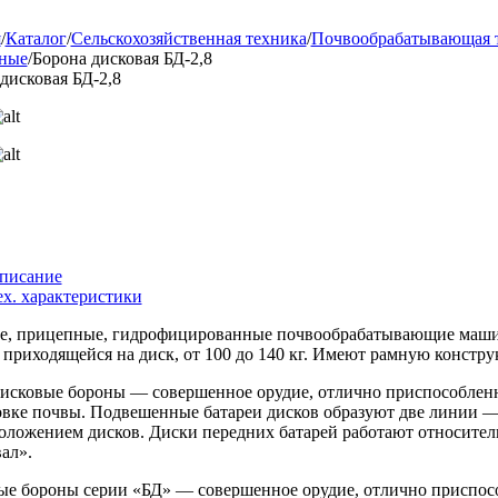
я
/
Каталог
/
Сельскохозяйственная техника
/
Почвообрабатывающая 
ные
/
Борона дисковая БД-2,8
дисковая БД-2,8
писание
ех. характеристики
е, прицепные, гидрофицированные почвообрабатывающие маши
 приходящейся на диск, от 100 до 140 кг. Имеют рамную констру
дисковые бороны — совершенное орудие, отлично приспособлен
овке почвы. Подвешенные батареи дисков образуют две линии 
оложением дисков. Диски передних батарей работают относитель
ал».
ые бороны серии «БД» — совершенное орудие, отлично приспос