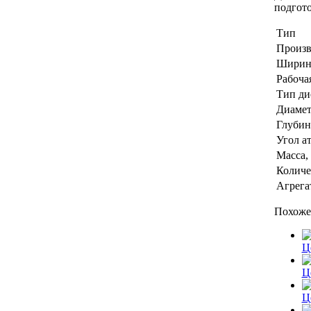
подгот
Тип
Произв
Ширина
Рабочая
Тип ди
Диамет
Глубин
Угол ат
Масса,
Количе
Агрега
Похоже
Ц
Ц
Ц