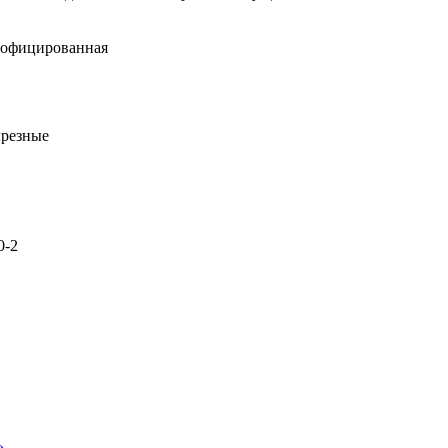
рофицированная
ырезные
0-2
»