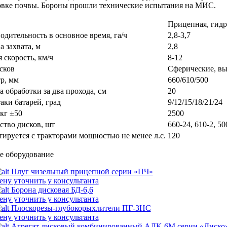
овке почвы. Бороны прошли технические испытания на МИС.
Прицепная, гид
одительность в основное время, га/ч
2,8-3,7
 захвата, м
2,8
 скорость, км/ч
8-12
сков
Сферические, в
р, мм
660/610/500
а обработки за два прохода, см
20
аки батарей, град
9/12/15/18/21/24
 кг ±50
2500
ство дисков, шт
660-24, 610-2, 50
тируется с тракторами мощностью не менее л.с.
120
е оборудование
Плуг чизельный прицепной серии «ПЧ»
ену уточнить у консультанта
Борона дисковая БД-6,6
ену уточнить у консультанта
Плоскорезы-глубокорыхлители ПГ-3НС
ену уточнить у консультанта
Агрегат дисковый комбинированный АДК-6М серии «Диско