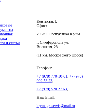
Контакты:
нсовые
Офис:
рументы
авочная
295493 Республика Крым
адка
г. Симферополь ул.
ти и статьи
Внешняя, 28
(11 км. Московского шоссе)
Телефон:
+7 (978)
770-10-61
,
+7 (978)
092 53 23
,
+7 (978)
520 27 63
,
Наш Email:
krymagroservis@mail.ru