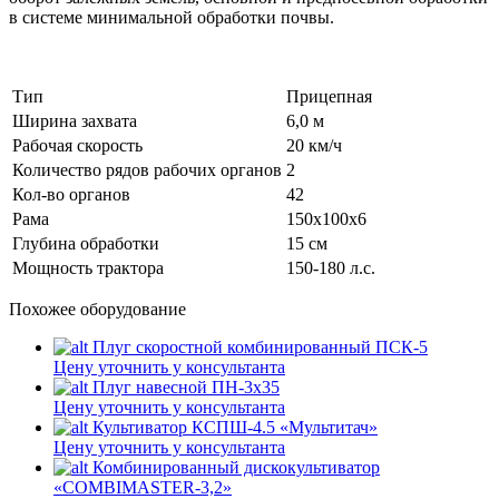
в системе минимальной обработки почвы.
Тип
Прицепная
Ширина захвата
6,0 м
Рабочая скорость
20 км/ч
Количество рядов рабочих органов
2
Кол-во органов
42
Рама
150х100х6
Глубина обработки
15 см
Мощность трактора
150-180 л.с.
Похожее оборудование
Плуг скоростной комбинированный ПСК-5
Цену уточнить у консультанта
Плуг навесной ПН-3х35
Цену уточнить у консультанта
Культиватор КСПШ-4.5 «Мультитач»
Цену уточнить у консультанта
Комбинированный дискокультиватор
«COMBIMASTER-3,2»