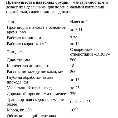
Преимущества навесных орудий
– маневренность, что
делает их идеальными для полей с малыми контурами,
неудобьями, садов и виноградников.
Тип
Навесной
Производительность в основное
до 3,11
время, га/ч
Рабочая ширина, м
2,30
Рабочая скорость, км/ч
до 15
С вырезными
Тип дисков
отверстиями «DROP»
Диаметр, мм
560
Количество дисков, шт
18
Расстояние между дисками, мм
260
Глубина обработки за два
до 15
прохода, см
Угол атаки батарей, град
до 25
Дорожный просвет, мм не менее
350
Транспортная скорость, км/ч не
не более 25
более
Масса, кг ±50
1093
Обслуживающий персонал
1