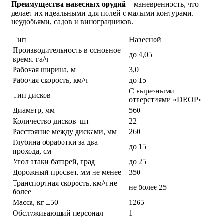
Преимущества навесных орудий
– маневренность, что
делает их идеальными для полей с малыми контурами,
неудобьями, садов и виноградников.
Тип
Навесной
Производительность в основное
до 4,05
время, га/ч
Рабочая ширина, м
3,0
Рабочая скорость, км/ч
до 15
С вырезными
Тип дисков
отверстиями «DROP»
Диаметр, мм
560
Количество дисков, шт
22
Расстояние между дисками, мм
260
Глубина обработки за два
до 15
прохода, см
Угол атаки батарей, град
до 25
Дорожный просвет, мм не менее
350
Транспортная скорость, км/ч не
не более 25
более
Масса, кг ±50
1265
Обслуживающий персонал
1