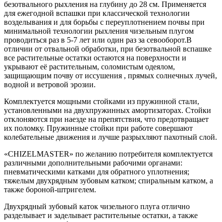
безотвального рыхления на глубину до 28 см. Применяется
для ежегодной вспашки при классической технологии
возделывания и для борьбы с переуплотнением почвы при
минимальной технологии рыхления чизельным плугом
проводиться раз в 5-7 лет или один раз за севооборот.В
отличии от отвальной обработки, при безотвальной вспашке
все растительные остатки остаются на поверхности и
укрывают её растительным, соломистым одеялом,
защищающим почву от иссушения , прямых солнечных лучей,
водной и ветровой эрозии.
Комплектуется мощными стойками из пружинной стали,
установленными на двухпружинных амортизаторах. Стойки
отклоняются при наезде на препятствия, что предотвращает
их поломку. Пружинные стойки при работе совершают
колебательные движения и лучше разрыхляют пахотный слой.
«CHIZELMASTER» по желанию потребителя комплектуется
различными дополнительными рабочими органами:
пневматическими катками для обратного уплотнения;
тяжелым двухрядным зубовым катком; спиральным катком, а
также бороной-штригелем.
Двухрядный зубовый каток чизельного плуга отлично
разделывает и заделывает растительные остатки, а также