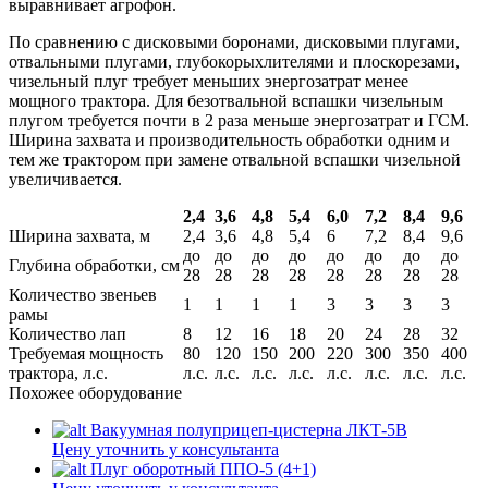
выравнивает агрофон.
По сравнению с дисковыми боронами, дисковыми плугами,
отвальными плугами, глубокорыхлителями и плоскорезами,
чизельный плуг требует меньших энергозатрат менее
мощного трактора. Для безотвальной вспашки чизельным
плугом требуется почти в 2 раза меньше энергозатрат и ГСМ.
Ширина захвата и производительность обработки одним и
тем же трактором при замене отвальной вспашки чизельной
увеличивается.
2,4
3,6
4,8
5,4
6,0
7,2
8,4
9,6
Ширина захвата, м
2,4
3,6
4,8
5,4
6
7,2
8,4
9,6
до
до
до
до
до
до
до
до
Глубина обработки, см
28
28
28
28
28
28
28
28
Количество звеньев
1
1
1
1
3
3
3
3
рамы
Количество лап
8
12
16
18
20
24
28
32
Требуемая мощность
80
120
150
200
220
300
350
400
трактора, л.с.
л.с.
л.с.
л.с.
л.с.
л.с.
л.с.
л.с.
л.с.
Похожее оборудование
Вакуумная полуприцеп-цистерна ЛКТ-5В
Цену уточнить у консультанта
Плуг оборотный ППО-5 (4+1)