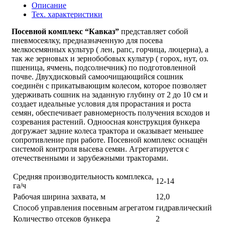
Описание
Тех. характеристики
Посевной комплекс “Кавказ”
представляет собой
пневмосеялку, предназначенную для посева
мелкосемянных культур ( лен, рапс, горчица, люцерна), а
так же зерновых и зернобобовых культур ( горох, нут, оз.
пшеница, ячмень, подсолнечник) по подготовленной
почве. Двухдисковый самоочищающийся сошник
соединён с прикатывающим колесом, которое позволяет
удерживать сошник на заданную глубину от 2 до 10 см и
создает идеальные условия для прорастания и роста
семян, обеспечивает равномерность получения всходов и
созревания растений. Одноосная конструкция бункера
догружает задние колеса трактора и оказывает меньшее
сопротивление при работе. Посевной комплекс оснащён
системой контроля высева семян. Агрегатируется с
отечественными и зарубежными тракторами.
Средняя производительность комплекса,
12-14
га/ч
Рабочая ширина захвата, м
12,0
Способ управления посевным агрегатом
гидравлический
Количество отсеков бункера
2