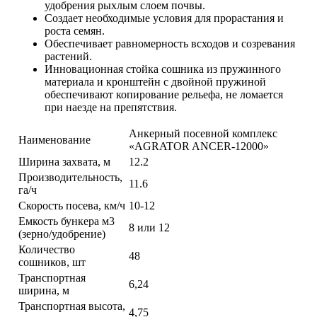
удобрения рыхлым слоем почвы.
Создает необходимые условия для прорастания и
роста семян.
Обеспечивает равномерность всходов и созревания
растений.
Инновационная стойка сошника из пружинного
материала и кронштейн с двойной пружиной
обеспечивают копирование рельефа, не ломается
при наезде на препятствия.
Анкерный посевной комплекс
Наименование
«AGRATOR ANCER-12000»
Ширина захвата, м
12.2
Производительность,
11.6
га/ч
Скорость посева, км/ч
10-12
Емкость бункера м3
8 или 12
(зерно/удобрение)
Количество
48
сошников, шт
Транспортная
6,24
ширина, м
Транспортная высота,
4,75