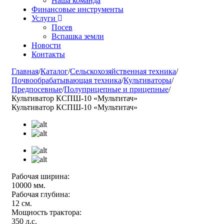
Наша команда
Финансовые инструменты
Услуги
Посев
Вспашка земли
Новости
Контакты
Главная
/
Каталог
/
Сельскохозяйственная техника
/
Почвообрабатывающая техника
/
Культиваторы
/
Предпосевные
/
Полуприцепные и прицепные
/
Культиватор КСПШ-10 «Мультитач»
Культиватор КСПШ-10 «Мультитач»
Рабочая ширина:
10000 мм.
Рабочая глубина:
12 см.
Мощность трактора:
350 л.с.