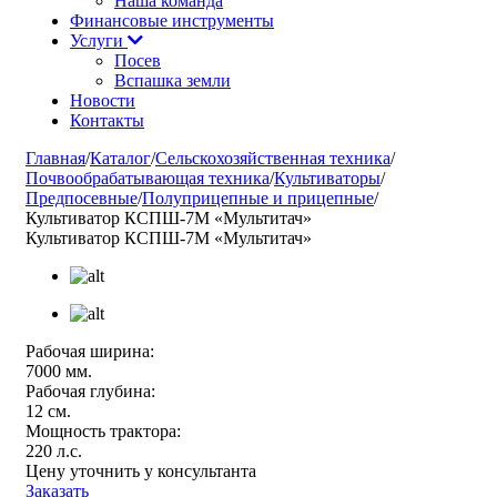
Наша команда
Финансовые инструменты
Услуги
Посев
Вспашка земли
Новости
Контакты
Главная
/
Каталог
/
Сельскохозяйственная техника
/
Почвообрабатывающая техника
/
Культиваторы
/
Предпосевные
/
Полуприцепные и прицепные
/
Культиватор КСПШ-7М «Мультитач»
Культиватор КСПШ-7М «Мультитач»
Рабочая ширина:
7000 мм.
Рабочая глубина:
12 см.
Мощность трактора:
220 л.с.
Цену уточнить у консультанта
Заказать