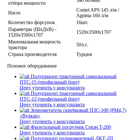
540 об/мин
отбора мощности
Comet APS 145 л/м /
Насос
Agrima 160 л/м
Количество форсунок
16шт.
Параметры (ШхДхВ) -
1520х3500х1707
1520х3500х1707
Минимальная мощность
50л.с.
трактора
Страна производителя
Турция
Похожее оборудование
Полуприцеп тракторный самосвальный
ПТС-15 (профильный борт)
Цену уточнить у консультанта
Полуприцеп тракторный самосвальный
ПТС-12 (профильный борт)
Цену уточнить у консультанта
Зернометатель скребковый ПЗС-100 (РМ4,7)
«Вулкан»
Цену уточнить у консультанта
Фронтальный погрузчик Секач T-209
Цену уточнить у консультанта
Полуприцеп поливомоечный ЛКТ-2П