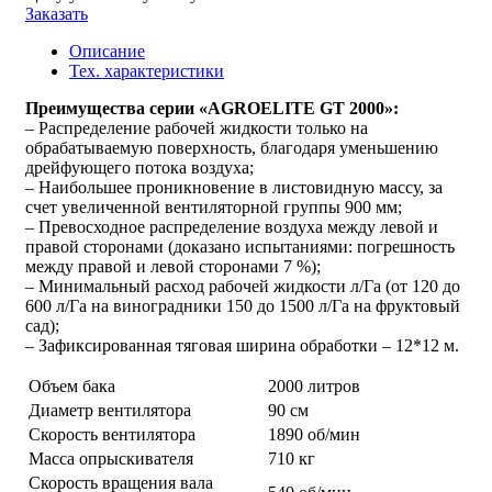
Заказать
Описание
Тех. характеристики
Преимущества серии «AGROELITE GT 2000»:
– Распределение рабочей жидкости только на
обрабатываемую поверхность, благодаря уменьшению
дрейфующего потока воздуха;
– Наибольшее проникновение в листовидную массу, за
счет увеличенной вентиляторной группы 900 мм;
– Превосходное распределение воздуха между левой и
правой сторонами (доказано испытаниями: погрешность
между правой и левой сторонами 7 %);
– Минимальный расход рабочей жидкости л/Га (от 120 до
600 л/Га на виноградники 150 до 1500 л/Га на фруктовый
сад);
– Зафиксированная тяговая ширина обработки – 12*12 м.
Объем бака
2000 литров
Диаметр вентилятора
90 см
Скорость вентилятора
1890 об/мин
Масса опрыскивателя
710 кг
Скорость вращения вала