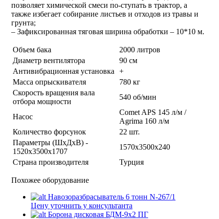
позволяет химической смеси по-ступать в трактор, а
также избегает собирание листьев и отходов из травы и
грунта;
– Зафиксированная тяговая ширина обработки – 10*10 м.
Объем бака
2000 литров
Диаметр вентилятора
90 см
Антивибрационная установка
+
Масса опрыскивателя
780 кг
Скорость вращения вала
540 об/мин
отбора мощности
Comet APS 145 л/м /
Насос
Agrima 160 л/м
Количество форсунок
22 шт.
Параметры (ШхДхВ) -
1570х3500х240
1520х3500х1707
Страна производителя
Турция
Похожее оборудование
Навозоразбрасыватель 6 тонн N-267/1
Цену уточнить у консультанта
Борона дисковая БДМ-9х2 ПГ