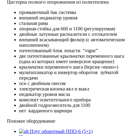
Цистерна полного опорожнения из полиэтилена
промывочный бак системы
внешний индикатор уровня
стальная рама
опорная стойка для 660 и 1100 (регулируемая)
двойные латунные распылители с отсекателем
внешний всасывающий фильтр (с автоматическим
наполнением)
патентованный блок лопасти “vigne”
две патентованные крыльчатки переменного шага
(одна из которых имеет инверсное вращение)
крыльчатки переменного шага (bерсия «mono»)
мультипликатор и инвертор оборотов зубчатой
передачи
оси с двойным свесом
электрическая кнопка вкл и выкл
индикатор уровня масла
комплект осветительного прибора
двойной гидросмеситель для 1100
нет карданного шарнира
Похожее оборудование
Плуг оборотный ППО-6 (5+1)