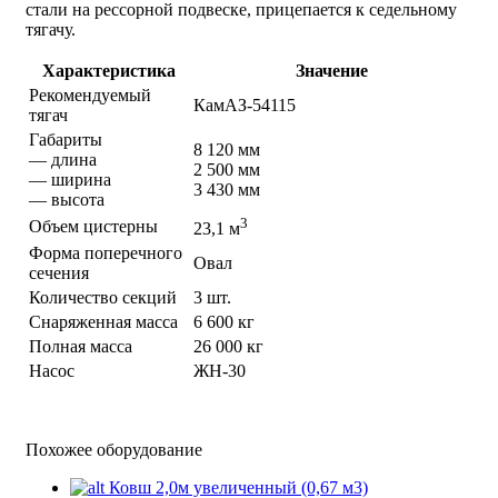
стали на рессорной подвеске, прицепается к седельному
тягачу.
Характеристика
Значение
Рекомендуемый
КамАЗ-54115
тягач
Габариты
8 120 мм
— длина
2 500 мм
— ширина
3 430 мм
— высота
3
Объем цистерны
23,1 м
Форма поперечного
Овал
сечения
Количество секций
3 шт.
Снаряженная масса
6 600 кг
Полная масса
26 000 кг
Насос
ЖН-30
Похожее оборудование
Ковш 2,0м увеличенный (0,67 м3)