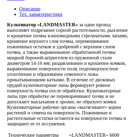
Описание
Тех. характеристики
Культиватор «LANDMASTER»
за один проход
выполняет подрезание сорной растительности, рыхление
и крошение почвы клиновидными стрельчатыми лапами,
крошение верхнего слоя почвы, перемешивание
пожнивных остатков и удобрений с верхним слоем
почвы, а также выравнивание обработанной почвы
мощной бороной-штригелем из пружинной стали
диаметром 14-16 мм; раздавливание и крошение комков,
выравнивание поверхности поля, подповерхностное
уплотнение и образование семенного ложа
прикатывающими катками. В отличие от дисковых
орудий культиваторные лапы формируют ровное
поверхность почвы после обработки. Культиваторные
лапы при обработке не переворачивают почву и не
допускают высыхания и эрозии, не образуют комки.
Культиваторные рабочие органы «вытягивают» корни
растений и семена на поверхность. Пожнивные и
растительные остатки остаются на поверхности почвы и
защищают ее от иссушения.
Технические параметры
«LANDMASTER» 6600