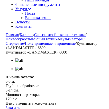
Наша команда
Финансовые инструменты
Услуги
Посев
Вспашка земли
Новости
Контакты
Главная
/
Каталог
/
Сельскохозяйственная техника
/
Почвообрабатывающая техника
/
Культиваторы
/
Стерневые
/
Полуприцепные и прицепные
/
Культиватор
«LANDMASTER» 6600
Культиватор «LANDMASTER» 6600
Ширина захвата:
6,6 м.
Глубина обработки:
3-14 см.
Мощность трактора:
170 л.с.
Цену уточнить у консультанта
Заказать