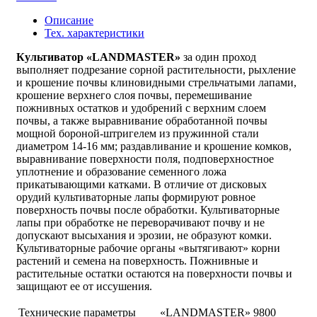
Описание
Тех. характеристики
Культиватор «LANDMASTER»
за один проход
выполняет подрезание сорной растительности, рыхление
и крошение почвы клиновидными стрельчатыми лапами,
крошение верхнего слоя почвы, перемешивание
пожнивных остатков и удобрений с верхним слоем
почвы, а также выравнивание обработанной почвы
мощной бороной-штригелем из пружинной стали
диаметром 14-16 мм; раздавливание и крошение комков,
выравнивание поверхности поля, подповерхностное
уплотнение и образование семенного ложа
прикатывающими катками. В отличие от дисковых
орудий культиваторные лапы формируют ровное
поверхность почвы после обработки. Культиваторные
лапы при обработке не переворачивают почву и не
допускают высыхания и эрозии, не образуют комки.
Культиваторные рабочие органы «вытягивают» корни
растений и семена на поверхность. Пожнивные и
растительные остатки остаются на поверхности почвы и
защищают ее от иссушения.
Технические параметры
«LANDMASTER» 9800