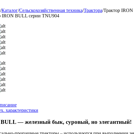
я
/
Каталог
/
Сельскохозяйственная техника
/
Трактора
/
Трактор IRON
р IRON BULL серии TNU904
писание
ех. характеристики
BULL — железный бык, суровый, но элегантный!
сально-пропашные тракторы – используются при выполнении эн