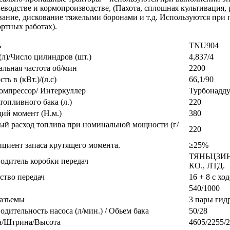
еводстве и кормопроизводстве, (Пахота, сплошная культивация,
ание, дискование тяжелыми боронами и т.д. Используются при по
ртных работах).
ь
TNU904
(л)/Число цилиндров (шт.)
4,837/4
льная частота об/мин
2200
ь в (кВт.)/(л.с)
66,1/90
омпрессор/ Интеркуллер
Турбонадду
топливного бака (л.)
220
ий момент (Н.м.)
380
ый расход топлива при номинальной мощности (г/
220
циент запаса крутящего момента.
≥25%
ТЯНЬЦЗИ
одитель коробки передач
КО., ЛТД.
ство передач
16 + 8 с х
540/1000
азъемы
3 пары гид
одительность насоса (л/мин.) / Обьем бака
50/28
/Штрина/Высота
4605/2255/