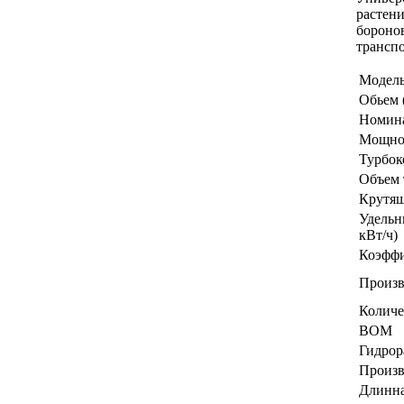
растени
боронов
транспо
Модел
Обьем 
Номина
Мощност
Турбок
Объем 
Крутящ
Удельн
кВт/ч)
Коэффи
Произв
Количе
ВОМ
Гидрор
Произв
Длинна