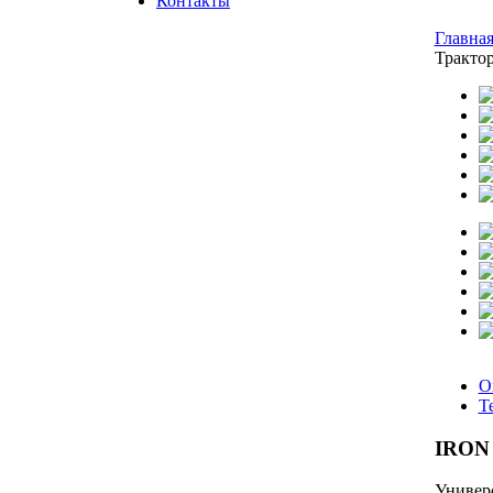
Контакты
Главна
Тракто
О
Т
IRON 
Универ