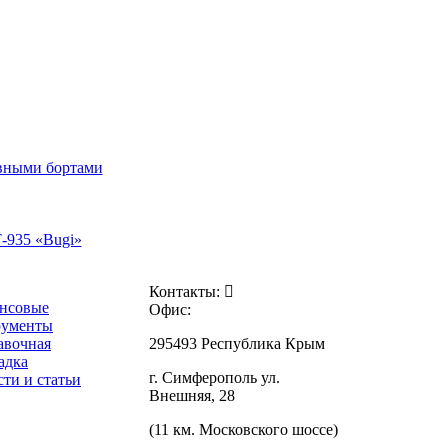
авными бортами
-935 «Bugi»
Контакты:
нсовые
Офис:
рументы
авочная
295493 Республика Крым
адка
г. Симферополь ул.
ти и статьи
Внешняя, 28
(11 км. Московского шоссе)