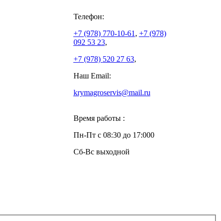
Телефон:
+7 (978)
770-10-61
,
+7 (978)
092 53 23
,
+7 (978)
520 27 63
,
Наш Email:
krymagroservis@mail.ru
Время работы :
Пн-Пт с 08:30 до 17:000
Сб-Вс выходной