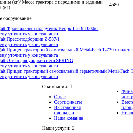
шины (кг)/ Масса трактора с передними и задними
4580
 (кг)
е оборудование
Фронтальный погрузчик Вепрь T-219 1000кг
ену уточнить у консультанта
Пресс-подборщик Z-587/1
ену уточнить у консультанта
Прицеп тракторный самосвальный Metal-Fach Т-739 с надст
ену уточнить у консультанта
Отвал для уборки снега SPRING
ену уточнить у консультанта
Прицеп тракторный самосвальный герметичный Metal-Fach Т
ену уточнить у консультанта
О компании:
Фина
О нас
инст
Сертификаты
Выст
Выставочная
площ
площадка
Новос
Наша команда
Наши услуги: