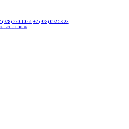
7 (978)
770-10-61
+7 (978)
092 53 23
аказать звонок