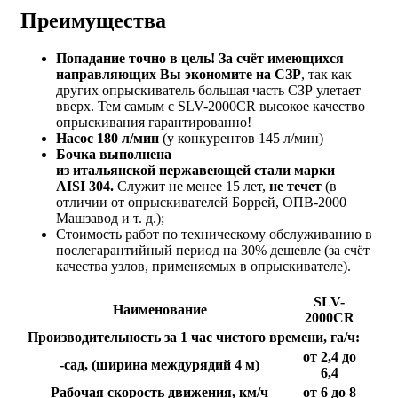
Преимущества
Попадание точно в цель! За счёт имеющихся
направляющих Вы экономите на СЗР
, так как
других опрыскиватель большая часть СЗР улетает
вверх. Тем самым с SLV-2000CR высокое качество
опрыскивания гарантированно!
Насос 180 л/мин
(у конкурентов 145 л/мин)
Бочка выполнена
из итальянской нержавеющей стали
марки
AISI
304
.
Служит не менее 15 лет,
не течет
(в
отличии от опрыскивателей Боррей, ОПВ-2000
Машзавод и т. д.);
Стоимость работ по техническому обслуживанию в
послегарантийный период на 30% дешевле (за счёт
качества узлов, применяемых в опрыскивателе).
SLV-
Наименование
2000CR
Производительность за 1 час чистого времени, га/ч:
от 2,4 до
-сад, (ширина междурядий 4 м)
6,4
Рабочая скорость движения, км/ч
от 6 до 8