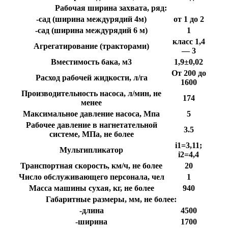
Рабочая ширина захвата, ряд:
-сад (ширина междурядий 4м)
от 1 до 2
-сад (ширина междурядий 6 м)
1
класс 1,4
Агрегатирование (тракторами)
— 3
Вместимость бака, м3
1,9±0,02
От 200 до
Расход рабочей жидкости, л/га
1600
Производительность насоса, л/мин, не
174
менее
Максимальное давление насоса, Мпа
5
Рабочее давление в нагнетательной
3.5
системе, МПа, не более
i1=3,11;
Мультипликатор
i2=4,4
Транспортная скорость, км/ч, не более
20
Число обслуживающего персонала, чел
1
Масса машины сухая, кг, не более
940
Габаритные размеры, мм, не более:
-длина
4500
-ширина
1700