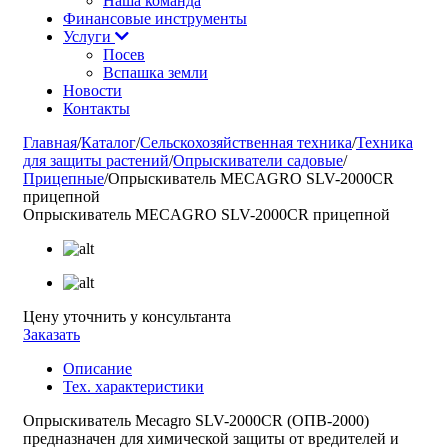
Наша команда
Финансовые инструменты
Услуги
Посев
Вспашка земли
Новости
Контакты
Главная
/
Каталог
/
Сельскохозяйственная техника
/
Техника
для защиты растений
/
Опрыскиватели садовые
/
Прицепные
/
Опрыскиватель MECAGRO SLV-2000CR
прицепной
Опрыскиватель MECAGRO SLV-2000CR прицепной
Цену уточнить у консультанта
Заказать
Описание
Тех. характеристики
Опрыскиватель Mecagro SLV-2000CR (ОПВ-2000)
предназначен для химической защиты от вредителей и