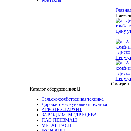
Контакты
Главна
Навесн
Ди
трубча
Цену ут
Аг
комбин
«Диско
Цену ут
Аг
комбин
«Диск
Цену ут
Смотреть
Каталог оборудования:
Сельскохозяйственная техника
Дорожно-коммунальная техника
АГРОТЕХ-ГАРАНТ
ЗАВОД ИМ. МЕДВЕДЕВА
ПАО ПЕНЗМАШ
METAL-FACH
IRON BULL