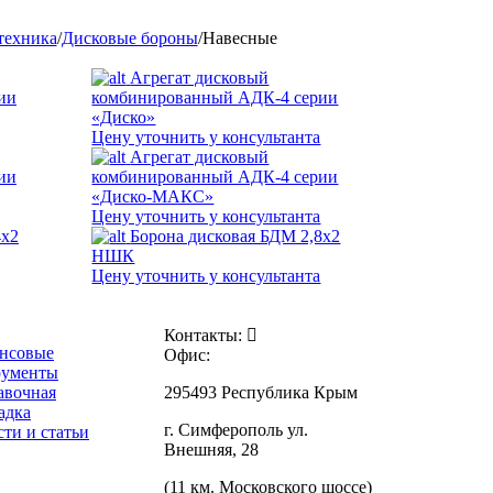
техника
/
Дисковые бороны
/
Навесные
Агрегат дисковый
ии
комбинированный АДК-4 серии
«Диско»
Цену уточнить у консультанта
Агрегат дисковый
ии
комбинированный АДК-4 серии
«Диско-МАКС»
Цену уточнить у консультанта
4х2
Борона дисковая БДМ 2,8х2
НШК
Цену уточнить у консультанта
Контакты:
нсовые
Офис:
рументы
авочная
295493 Республика Крым
адка
г. Симферополь ул.
ти и статьи
Внешняя, 28
(11 км. Московского шоссе)