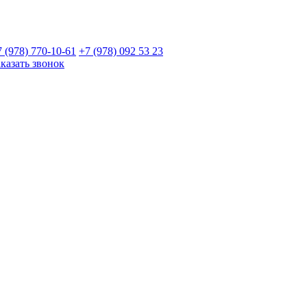
7 (978)
770-10-61
+7 (978)
092 53 23
аказать звонок