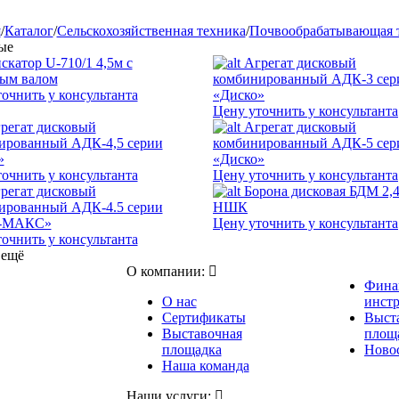
я
/
Каталог
/
Сельскохозяйственная техника
/
Почвообрабатывающая 
ые
скатор U-710/1 4,5м с
Агрегат дисковый
тым валом
комбинированный АДК-3 сер
очнить у консультанта
«Диско»
Цену уточнить у консультанта
регат дисковый
Агрегат дисковый
ированный АДК-4,5 серии
комбинированный АДК-5 сер
»
«Диско»
очнить у консультанта
Цену уточнить у консультанта
регат дисковый
Борона дисковая БДМ 2,
ированный АДК-4.5 серии
НШК
о-МАКС»
Цену уточнить у консультанта
очнить у консультанта
 ещё
О компании:
Фина
О нас
инст
Сертификаты
Выст
Выставочная
площ
площадка
Новос
Наша команда
Наши услуги: