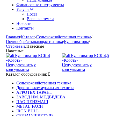
Наша команда
Финансовые инструменты
Услуги
Посев
Вспашка земли
Новости
Контакты
Главная
/
Каталог
/
Сельскохозяйственная техника
/
Почвообрабатывающая техника
/
Культиваторы
/
Стерневые
/
Навесные
Навесные
Культиватор КСК-4
Культиватор КСК-4,5
«Коготь»
«Коготь»
Цену уточнить у
Цену уточнить у
консультанта
консультанта
Каталог оборудования:
Сельскохозяйственная техника
Дорожно-коммунальная техника
АГРОТЕХ-ГАРАНТ
ЗАВОД ИМ. МЕДВЕДЕВА
ПАО ПЕНЗМАШ
METAL-FACH
IRON BULL
СЕЛЬМАШДЕТАЛЬ