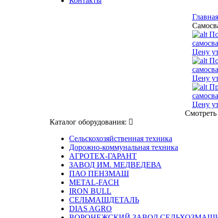
Контакты
Главна
Самосв
По
самосв
Цену ут
По
самосв
Цену ут
Пр
самосв
Цену ут
Смотреть
Каталог оборудования:
Сельскохозяйственная техника
Дорожно-коммунальная техника
АГРОТЕХ-ГАРАНТ
ЗАВОД ИМ. МЕДВЕДЕВА
ПАО ПЕНЗМАШ
METAL-FACH
IRON BULL
СЕЛЬМАШДЕТАЛЬ
DIAS AGRO
ВОРОНЕЖСКИЙ ЗАВОД СЕЛЬХОЗМАШ