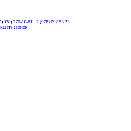
7 (978)
770-10-61
+7 (978)
092 53 23
аказать звонок