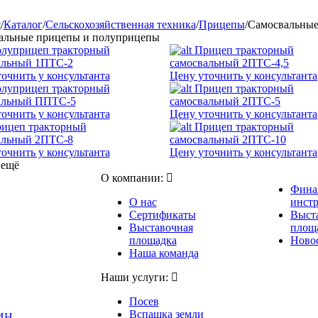
я
/
Каталог
/
Сельскохозяйственная техника
/
Прицепы
/
Самосвальные
альные прицепы и полуприцепы
луприцеп тракторный
Прицеп тракторный
альный 1ПТС-2
самосвальный 2ПТС-4,5
очнить у консультанта
Цену уточнить у консультанта
луприцеп тракторный
Прицеп тракторный
альный ППТС-5
самосвальный 2ПТС-5
очнить у консультанта
Цену уточнить у консультанта
ицеп тракторный
Прицеп тракторный
альный 2ПТС-8
самосвальный 2ПТС-10
очнить у консультанта
Цену уточнить у консультанта
 ещё
О компании:
Фина
О нас
инст
Сертификаты
Выст
Выставочная
площ
площадка
Новос
Наша команда
Наши услуги:
Посев
Вспашка земли
ИН