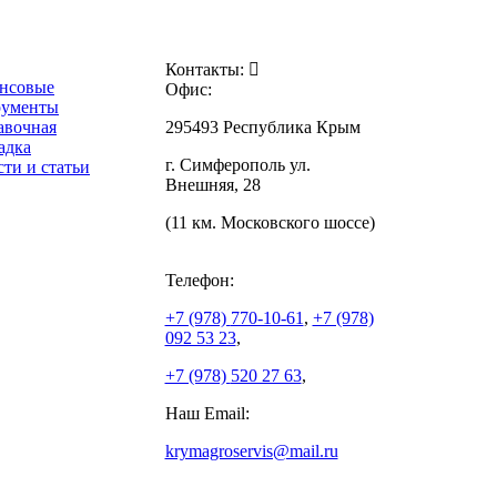
Контакты:
нсовые
Офис:
рументы
авочная
295493 Республика Крым
адка
г. Симферополь ул.
ти и статьи
Внешняя, 28
(11 км. Московского шоссе)
Телефон:
+7 (978)
770-10-61
,
+7 (978)
092 53 23
,
+7 (978)
520 27 63
,
Наш Email:
krymagroservis@mail.ru