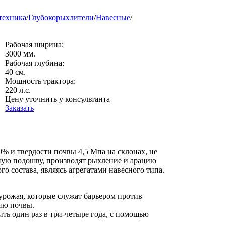
техника
/
Глубокорыхлители
/
Навесные
/
Рабочая ширина:
3000 мм.
Рабочая глубина:
40 см.
Мощность трактора:
220 л.с.
Цену уточнить у консультанта
Заказать
0% и твердости почвы 4,5 Мпа на склонах, не
ную подошву, производят рыхление и арацию
о состава, являясь агрегатами навесного типа.
урожая, которые служат барьером против
ию почвы.
ь один раз в три-четыре года, с помощью