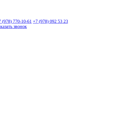
7 (978)
770-10-61
+7 (978)
092 53 23
аказать звонок