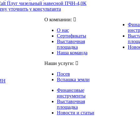
Плуг чизельный навесной ПЧН-4,0К
ену уточнить у консультанта
О компании:
Фина
О нас
инст
Сертификаты
Выст
Выставочная
площ
площадка
Новос
Наша команда
Наши услуги:
Посев
Вспашка земли
ИН
Финансовые
инструменты
Выставочная
площадка
Новости и статьи