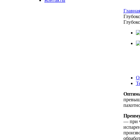
Контакты
Главна
Глубок
Глубок
О
Т
Оптим
превыш
пахотно
Преиму
— при ч
испаре
произво
обработ