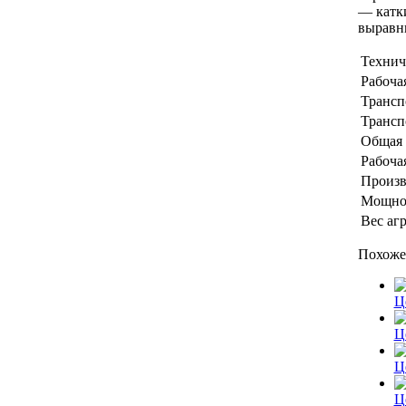
— катки
выравн
Технич
Рабоча
Трансп
Трансп
Общая 
Рабоча
Произв
Мощнос
Вес агр
Похоже
Ц
Ц
Ц
Ц