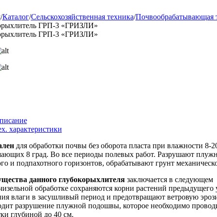
я
/
Каталог
/
Сельскохозяйственная техника
/
Почвообрабатывающая 
орыхлитель ГРП-3 «ГРИЗЛИ»
орыхлитель ГРП-3 «ГРИЗЛИ»
писание
ех. характеристики
ален
для обработки почвы без оборота пласта при влажности 8-2
ающих 8 град. Во все периоды полевых работ. Разрушают плуж
го и подпахотного горизонтов, обрабатывают грунт механическог
щества данного глубокорыхлителя
заключается в следующем
изельной обработке сохраняются корни растений предыдущего 
ния влаги в засушливый период и предотвращают ветровую эроз
дит разрушение плужной подошвы, которое необходимо проводит
ки глубиной до 40 см.