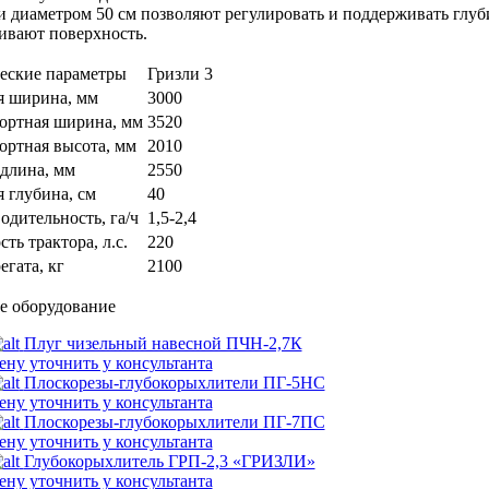
 диаметром 50 см позволяют регулировать и поддерживать глуб
ивают поверхность.
еские параметры
Гризли 3
я ширина, мм
3000
ортная ширина, мм
3520
ортная высота, мм
2010
длина, мм
2550
я глубина, см
40
одительность, га/ч
1,5-2,4
ть трактора, л.с.
220
егата, кг
2100
е оборудование
Плуг чизельный навесной ПЧН-2,7К
ену уточнить у консультанта
Плоскорезы-глубокорыхлители ПГ-5НС
ену уточнить у консультанта
Плоскорезы-глубокорыхлители ПГ-7ПС
ену уточнить у консультанта
Глубокорыхлитель ГРП-2,3 «ГРИЗЛИ»
ену уточнить у консультанта