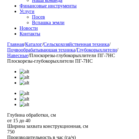
Наша команда
Финансовые инструменты
Услуги
Посев
Вспашка земли
Новости
Контакты
Главная
/
Каталог
/
Сельскохозяйственная техника
/
Почвообрабатывающая техника
/
Глубокорыхлители
/
Навесные
/
Плоскорезы-глубокорыхлители ПГ-7НС
Плоскорезы-глубокорыхлители ПГ-7НС
Глубина обработки, см
от 15 до 40
Ширина захвата конструкционная, см
750
Производительность в час (га/ч)