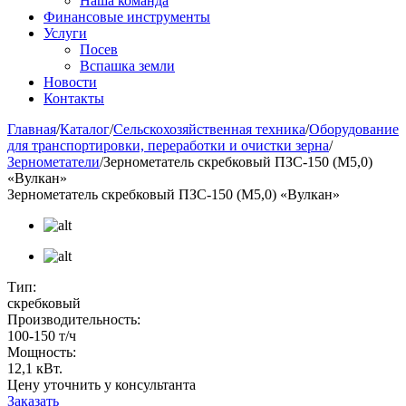
Наша команда
Финансовые инструменты
Услуги
Посев
Вспашка земли
Новости
Контакты
Главная
/
Каталог
/
Сельскохозяйственная техника
/
Оборудование
для транспортировки, переработки и очистки зерна
/
Зернометатели
/
Зернометатель скребковый ПЗС-150 (М5,0)
«Вулкан»
Зернометатель скребковый ПЗС-150 (М5,0) «Вулкан»
Тип:
скребковый
Производительность:
100-150 т/ч
Мощность:
12,1 кВт.
Цену уточнить у консультанта
Заказать