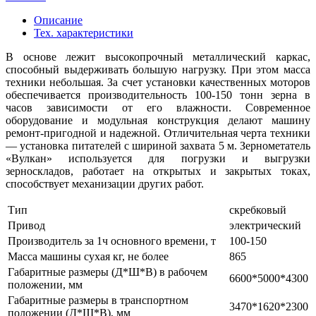
Описание
Тех. характеристики
В основе лежит высокопрочный металлический каркас,
способный выдерживать большую нагрузку. При этом масса
техники небольшая. За счет установки качественных моторов
обеспечивается производительность 100-150 тонн зерна в
часов зависимости от его влажности. Современное
оборудование и модульная конструкция делают машину
ремонт-пригодной и надежной. Отличительная черта техники
— установка питателей с шириной захвата 5 м. Зернометатель
«Вулкан» используется для погрузки и выгрузки
зерноскладов, работает на открытых и закрытых токах,
способствует механизации других работ.
Тип
скребковый
Привод
электрический
Производитель за 1ч основного времени, т
100-150
Масса машины сухая кг, не более
865
Габаритные размеры (Д*Ш*В) в рабочем
6600*5000*4300
положении, мм
Габаритные размеры в транспортном
3470*1620*2300
положении (Д*Ш*В), мм