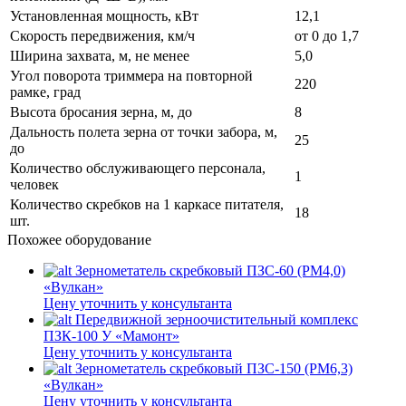
Установленная мощность, кВт
12,1
Скорость передвижения, км/ч
от 0 до 1,7
Ширина захвата, м, не менее
5,0
Угол поворота триммера на повторной
220
рамке, град
Высота бросания зерна, м, до
8
Дальность полета зерна от точки забора, м,
25
до
Количество обслуживающего персонала,
1
человек
Количество скребков на 1 каркасе питателя,
18
шт.
Похожее оборудование
Зернометатель скребковый ПЗС-60 (РМ4,0)
«Вулкан»
Цену уточнить у консультанта
Передвижной зерноочистительный комплекс
ПЗК-100 У «Мамонт»
Цену уточнить у консультанта
Зернометатель скребковый ПЗС-150 (РМ6,3)
«Вулкан»
Цену уточнить у консультанта