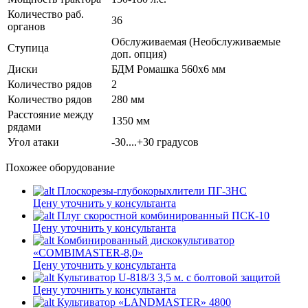
Количество раб.
36
органов
Обслуживаемая (Необслуживаемые
Ступица
доп. опция)
Диски
БДМ Ромашка 560х6 мм
Количество рядов
2
Количество рядов
280 мм
Расстояние между
1350 мм
рядами
Угол атаки
-30....+30 градусов
Похожее оборудование
Плоскорезы-глубокорыхлители ПГ-3НС
Цену уточнить у консультанта
Плуг скоростной комбинированный ПСК-10
Цену уточнить у консультанта
Комбинированный дискокультиватор
«COMBIMASTER-8,0»
Цену уточнить у консультанта
Культиватор U-818/3 3,5 м. с болтовой защитой
Цену уточнить у консультанта
Культиватор «LANDMASTER» 4800