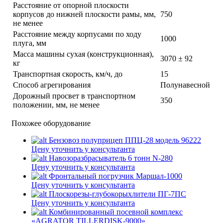
Расстояние от опорной плоскости
корпусов до нижней плоскости рамы, мм,
750
не менее
Расстояние между корпусами по ходу
1000
плуга, мм
Масса машины сухая (конструкционная),
3070 ± 92
кг
Транспортная скорость, км/ч, до
15
Способ агрегирования
Полунавесной
Дорожный просвет в транспортном
350
положении, мм, не менее
Похожее оборудование
Бензовоз полуприцеп ППЦ-28 модель 96222
Цену уточнить у консультанта
Навозоразбрасыватель 6 тонн N-280
Цену уточнить у консультанта
Фронтальный погрузчик Маршал-1000
Цену уточнить у консультанта
Плоскорезы-глубокорыхлители ПГ-7ПС
Цену уточнить у консультанта
Комбинированный посевной комплекс
«AGRATOR TILLERDISK-9000»