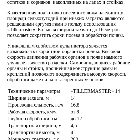
остатков и сорняков, накопленных на лапах и стойках.
Качественная подготовка посевного ложа на единицу
площади сельхозугодий при низких затратах являются
решающими аргументами в пользу использования
«Tillermaster». Большая ширина захвата до 16 метров
позволяет сократить сроки посева и обработки почвы.
Уникальным свойством культиватора является
возможность скоростной обработки почвы. Высокая
скорость движения рабочих органов в почве намного
улучшает качество разделки. Самоочищающиеся рабочие
органы и стойки, прочнейшая конструкция рамы и
креплений позволяют поддерживать высокую скорость
обработки даже сильно засоренных участков.
Технические параметры
«TILLERMASTER» 14
Ширина захвата, м
14
Производительность, га/ч
16,8
Рабочая скорость, км/ч
от 8
Глубина обработки, см
до 12
Транспортная ширина, м
4,5
Транспортная высота, м
4
Мощность трактора, л.с.
280