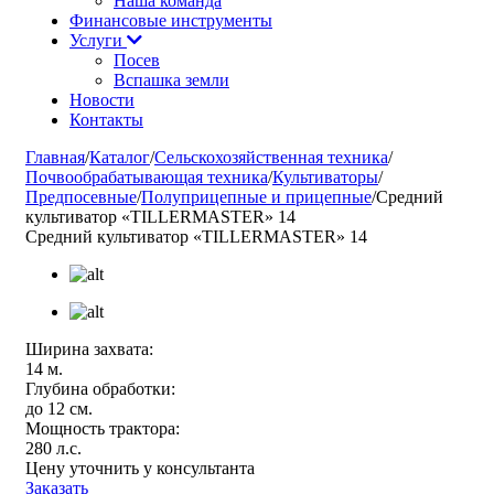
Наша команда
Финансовые инструменты
Услуги
Посев
Вспашка земли
Новости
Контакты
Главная
/
Каталог
/
Сельскохозяйственная техника
/
Почвообрабатывающая техника
/
Культиваторы
/
Предпосевные
/
Полуприцепные и прицепные
/
Средний
культиватор «TILLERMASTER» 14
Средний культиватор «TILLERMASTER» 14
Ширина захвата:
14 м.
Глубина обработки:
до 12 см.
Мощность трактора:
280 л.с.
Цену уточнить у консультанта
Заказать