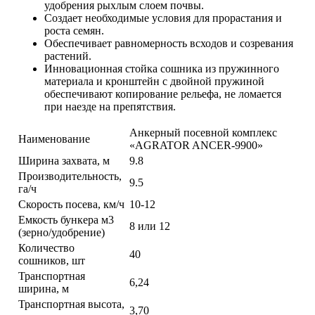
удобрения рыхлым слоем почвы.
Создает необходимые условия для прорастания и
роста семян.
Обеспечивает равномерность всходов и созревания
растений.
Инновационная стойка сошника из пружинного
материала и кронштейн с двойной пружиной
обеспечивают копирование рельефа, не ломается
при наезде на препятствия.
Анкерный посевной комплекс
Наименование
«AGRATOR ANCER-9900»
Ширина захвата, м
9.8
Производительность,
9.5
га/ч
Скорость посева, км/ч
10-12
Емкость бункера м3
8 или 12
(зерно/удобрение)
Количество
40
сошников, шт
Транспортная
6,24
ширина, м
Транспортная высота,
3,70