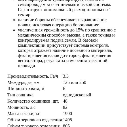
семяпроводам за счет пневматической системы.
Гарантирует минимальный расход топлива на 1
гектар.
наличие бороны обеспечивает выравнивание
почвы, исключая операцию боронования;
увеличенная урожайность до 15% по сравнению с
механическим способом высева, а также точная и
контролируемая подача семян. В базовой
комплектации присутствует система контроля,
которая отражает наличие посевного материала,
факт вращения валов дозаторов, факт вращения
вентилятора, результаты измерения засеянной
площади.
Производительность, Га/ч
3,3
Междурядье, мм
125 или 250
Ширина захвата, м
6
Тип сошника
однодисковый
Количество сошников, шт.
48
Мощность, л.с.
82
Масса сеялки, кг
1990
Объем зернового отделения
1495
Объем тукового отделения
805