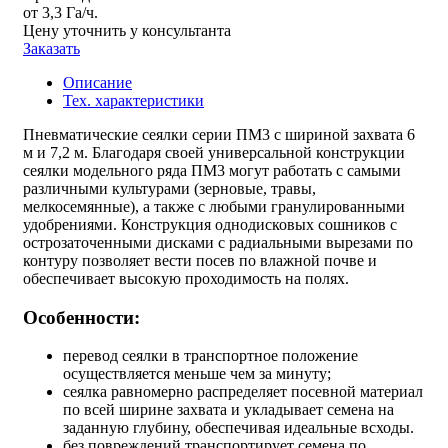
от 3,3 Га/ч.
Цену уточнить у консультанта
Заказать
Описание
Тех. характеристики
Пневматические сеялки серии ПМ3 с шириной захвата 6
м и 7,2 м. Благодаря своей универсальной конструкции
сеялки модельного ряда ПМ3 могут работать с самыми
различными культурами (зерновые, травы,
мелкосемянные), а также с любыми гранулированными
удобрениями. Конструкция однодисковых сошников с
острозаточенными дисками с радиальными вырезами по
контуру позволяет вести посев по влажной почве и
обеспечивает высокую проходимость на полях.
Особенности:
перевод сеялки в транспортное положение
осуществляется меньше чем за минуту;
сеялка равномерно распределяет посевной материал
по всей ширине захвата и укладывает семена на
заданную глубину, обеспечивая идеальные всходы.
без повреждений транспортирует семена по