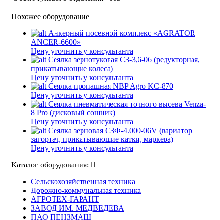
Похожее оборудование
Анкерный посевной комплекс «AGRATOR
ANCER-6600»
Цену уточнить у консультанта
Сеялка зернотуковая СЗ-3,6-06 (редукторная,
прикатывающие колеса)
Цену уточнить у консультанта
Сеялка пропашная NBP Agro KC-870
Цену уточнить у консультанта
Сеялка пневматическая точного высева Venza-
8 Pro (дисковый сошник)
Цену уточнить у консультанта
Сеялка зерновая СЗФ-4.000-06V (вариатор,
загортач, прикатывающие катки, маркера)
Цену уточнить у консультанта
Каталог оборудования:
Сельскохозяйственная техника
Дорожно-коммунальная техника
АГРОТЕХ-ГАРАНТ
ЗАВОД ИМ. МЕДВЕДЕВА
ПАО ПЕНЗМАШ