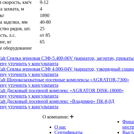
 скорость, км/ч
9-12
 захвата, м
4
 кг
1890
а заделки, мм
40-80
ство рядов, шт.
25
ть, л.с.
от 85
ие, кг
65
е оборудование
Сеялка зерновая СЗФ-5.400-06V (вариатор, загортач, прикат
ену уточнить у консультанта
Сеялка зерновая СЗФ 4.000-04V (вариатор, узкорядный сошн
ену уточнить у консультанта
Широкозахватные посевные комплексы «AGRATOR-7300»
ену уточнить у консультанта
Дисковый посевной комплекс «AGRATOR DISK-18000»
ену уточнить у консультанта
Дисковый посевной комплекс «Владимир» ПК-8,0Д
ену уточнить у консультанта
О компании:
Фина
О нас
инст
Сертификаты
Выст