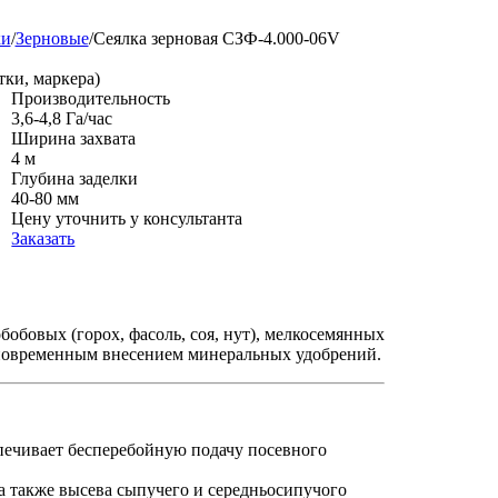
ки
/
Зерновые
/
Сеялка зерновая СЗФ-4.000-06V
тки, маркера)
Производительность
3,6-4,8 Га/час
Ширина захвата
4 м
Глубина заделки
40-80 мм
Цену уточнить у консультанта
Заказать
бобовых (горох, фасоль, соя, нут), мелкосемянных
одновременным внесением минеральных удобрений.
спечивает бесперебойную подачу посевного
а также высева сыпучего и середньосипучого