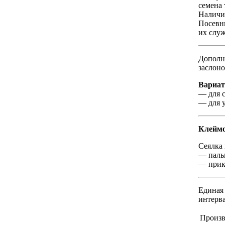
семена 
Наличие
Посевн
их слу
Дополн
заслоно
Вариат
— для се
— для у
Клеймо
Сеялка 
— пальц
— прик
Единая 
интерва
Произв