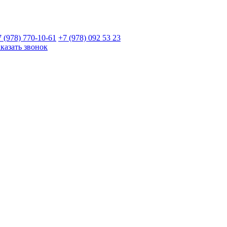
7 (978)
770-10-61
+7 (978)
092 53 23
аказать звонок