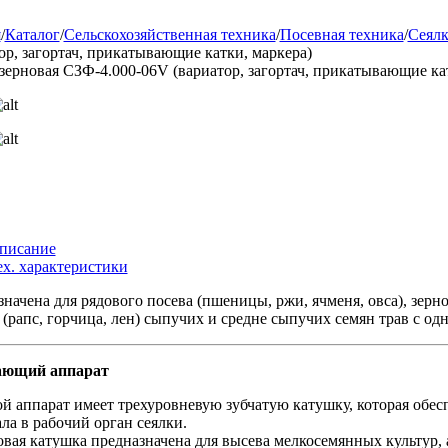
я
/
Каталог
/
Сельскохозяйственная техника
/
Посевная техника
/
Сеял
ор, загортач, прикатывающие катки, маркера)
зерновая СЗФ-4.000-06V (вариатор, загортач, прикатывающие ка
писание
ех. характеристики
начена для рядового посева (пшеницы, ржи, ячменя, овса), зерно
 (рапс, горчица, лен) сыпучих и средне сыпучих семян трав с 
ающий аппарат
й аппарат имеет трехуровневую зубчатую катушку, которая обе
ла в рабочий орган сеялки.
ая катушка предназначена для высева мелкосемянных культур, 