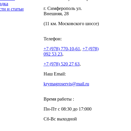
адка
г. Симферополь ул.
ти и статьи
Внешняя, 28
(11 км. Московского шоссе)
Телефон:
+7 (978)
770-10-61
,
+7 (978)
092 53 23
,
+7 (978)
520 27 63
,
Наш Email:
krymagroservis@mail.ru
Время работы :
Пн-Пт с 08:30 до 17:000
Сб-Вс выходной