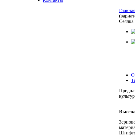
Контакты
Главна
(вариат
Сеялка 
О
Т
Предназ
культур
Высев
Зерново
материа
Штифтов