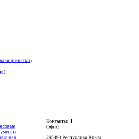
ывающие катки)
ик)
Контакты:
нсовые
Офис:
рументы
авочная
295493 Республика Крым