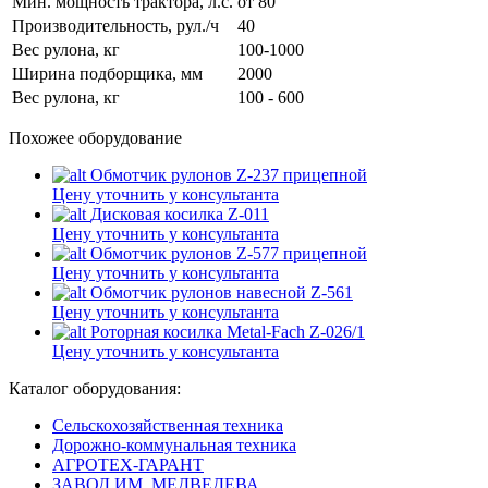
Мин. мощность трактора, л.с.
от 80
Производительность, рул./ч
40
Вес рулона, кг
100-1000
Ширина подборщика, мм
2000
Вес рулона, кг
100 - 600
Похожее оборудование
Обмотчик рулонов Z-237 прицепной
Цену уточнить у консультанта
Дисковая косилка Z-011
Цену уточнить у консультанта
Обмотчик рулонов Z-577 прицепной
Цену уточнить у консультанта
Обмотчик рулонов навесной Z-561
Цену уточнить у консультанта
Роторная косилка Metal-Fach Z-026/1
Цену уточнить у консультанта
Каталог оборудования:
Сельскохозяйственная техника
Дорожно-коммунальная техника
АГРОТЕХ-ГАРАНТ
ЗАВОД ИМ. МЕДВЕДЕВА