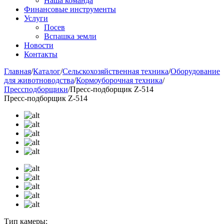
Наша команда
Финансовые инструменты
Услуги
Посев
Вспашка земли
Новости
Контакты
Главная
/
Каталог
/
Сельскохозяйственная техника
/
Оборудование
для животноводства
/
Кормоуборочная техника
/
Прессподборщики
/
Пресс-подборщик Z-514
Пресс-подборщик Z-514
Тип камеры: