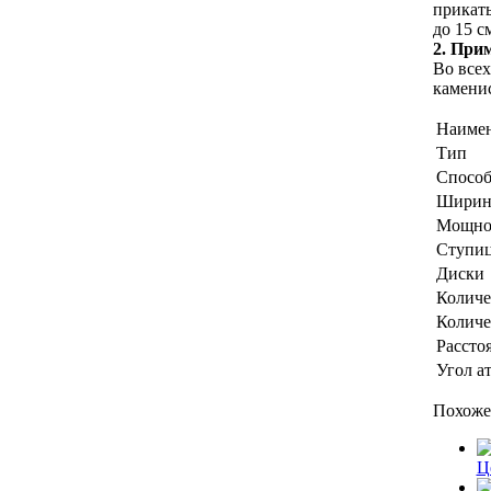
прикаты
до 15 с
2. При
Во всех
камени
Наиме
Тип
Способ
Ширина
Мощнос
Ступи
Диски
Количе
Количе
Рассто
Угол а
Похоже
Ц