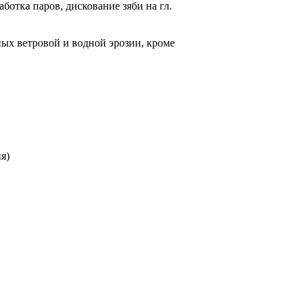
отка паров, дискование зяби на гл.
нных ветровой и водной эрозии, кроме
я)