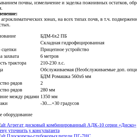
ванием почвы, измельчение и заделка пожнивных остатков, обраб
м.
менение:
 агроклиматических зонах, на всех типах почв, в т.ч. подверже
стых.
нование
БДМ-6х2 ПБ
Складная гидрофицированная
 сцепки
Прицепное устройство
 захвата
6 метров
ть трактора
210-230 л.с.
ца
Обслуживаемая (Необслуживаемые доп. опци
БДМ Ромашка 560х6 мм
ство рядов
2
ство рядов
280 мм
яние между рядами
1350 мм
таки
-30....+30 градусов
е оборудование
Агрегат дисковый комбинированный АДК-10 серии «Диско»
ену уточнить у консультанта
Плоскорезы-глубокорыхлители ПГ-7НС