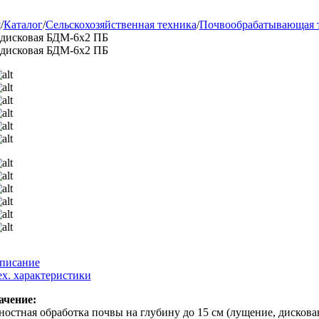
я
/
Каталог
/
Сельскохозяйственная техника
/
Почвообрабатывающая 
 дисковая БДМ-6х2 ПБ
 дисковая БДМ-6х2 ПБ
писание
ех. характеристики
ачение:
остная обработка почвы на глубину до 15 см (лущение, дисков