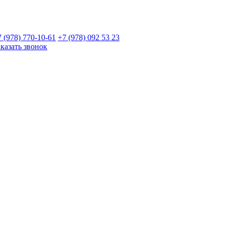
7 (978)
770-10-61
+7 (978)
092 53 23
аказать звонок