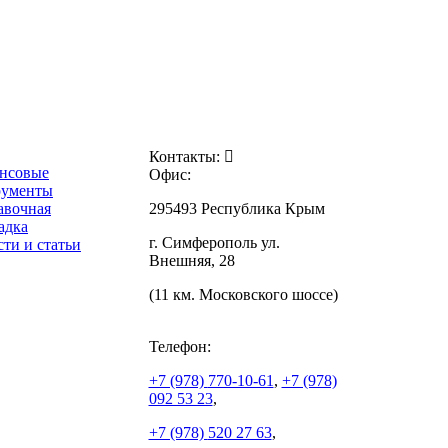
Контакты:
нсовые
Офис:
рументы
авочная
295493 Республика Крым
адка
г. Симферополь ул.
ти и статьи
Внешняя, 28
(11 км. Московского шоссе)
Телефон:
+7 (978)
770-10-61
,
+7 (978)
092 53 23
,
+7 (978)
520 27 63
,