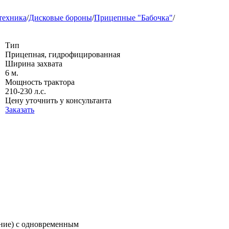
техника
/
Дисковые бороны
/
Прицепные "Бабочка"
/
Тип
Прицепная, гидрофицированная
Ширина захвата
6 м.
Мощность трактора
210-230 л.с.
Цену уточнить у консультанта
Заказать
ание) с одновременным