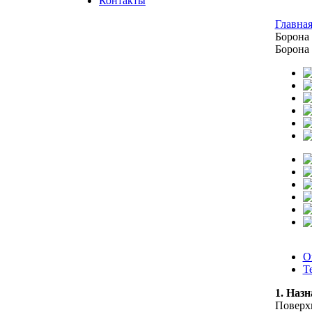
Контакты
Главна
Борона
Борона
О
Т
1. Назн
Поверхн