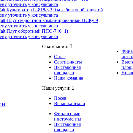
ену уточнить у консультанта
Культиватор U-818/3 3,0 м. с болтовой защитой
ену уточнить у консультанта
Плуг скоростной комбинированный ПСКу-9
ену уточнить у консультанта
Плуг оборотный ППО-7 (6+1)
ену уточнить у консультанта
О компании:
Фина
О нас
инст
Сертификаты
Выст
Выставочная
площ
площадка
Новос
Наша команда
Наши услуги:
Посев
Вспашка земли
ИН
Финансовые
инструменты
Выставочная
площадка