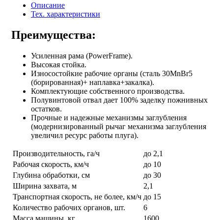
Описание
Тех. характеристики
Преимущества:
Усиленная рама (PowerFrame).
Высокая стойка.
Износостойкие рабочие органы (сталь 30MnBr5
(борированная)+ наплавка+закалка).
Комплектующие собственного производства.
Полувинтовой отвал дает 100% заделку пожнивных
остатков.
Прочные и надежные механизмы заглубления
(модернизированный рычаг механизма заглубления
увеличил ресурс работы плуга).
Производительность, га/ч
до 2,1
Рабочая скорость, км/ч
до 10
Глубина обработки, см
до 30
Ширина захвата, м
2,1
Транспортная скорость, не более, км/ч
до 15
Количество рабочих органов, шт.
6
Масса машины, кг
1600