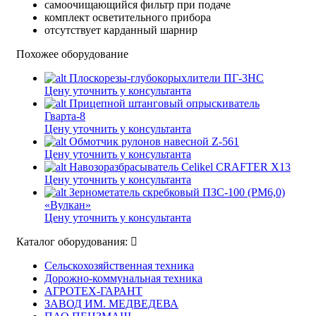
самоочищающийся фильтр при подаче
комплект осветительного прибора
отсутствует карданный шарнир
Похожее оборудование
Плоскорезы-глубокорыхлители ПГ-3НС
Цену уточнить у консультанта
Прицепной штанговый опрыскиватель
Гварта-8
Цену уточнить у консультанта
Обмотчик рулонов навесной Z-561
Цену уточнить у консультанта
Навозоразбрасыватель Celikel CRAFTER X13
Цену уточнить у консультанта
Зернометатель скребковый ПЗС-100 (РМ6,0)
«Вулкан»
Цену уточнить у консультанта
Каталог оборудования:
Сельскохозяйственная техника
Дорожно-коммунальная техника
АГРОТЕХ-ГАРАНТ
ЗАВОД ИМ. МЕДВЕДЕВА