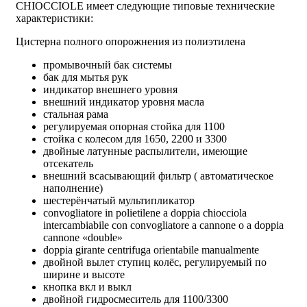
CHIOCCIOLE имеет следующие типовые технические
характеристики:
Цистерна полного опорожнения из полиэтилена
промывочный бак системы
бак для мытья рук
индикатор внешнего уровня
внешний индикатор уровня масла
стальная рама
регулируемая опорная стойка для 1100
стойка с колесом для 1650, 2200 и 3300
двойные латунные распылители, имеющие
отсекатель
внешний всасывающий фильтр ( автоматическое
наполнение)
шестерёнчатый мультипликатор
convogliatore in polietilene a doppia chiocciola
intercambiabile con convogliatore a cannone o a doppia
cannone «double»
doppia girante centrifuga orientabile manualmente
двойной вылет ступиц колёс, регулируемый по
ширине и высоте
кнопка вкл и выкл
двойной гидросмеситель для 1100/3300