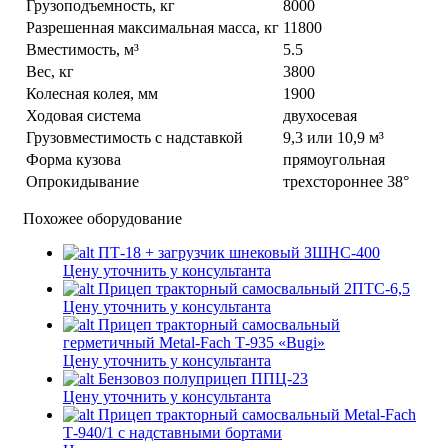
Грузоподъемность, кг
8000
Разрешенная максимальная масса, кг
11800
Вместимость, м³
5.5
Вес, кг
3800
Колесная колея, мм
1900
Ходовая система
двухосевая
Грузовместимость с надставкой
9,3 или 10,9 м³
Форма кузова
прямоугольная
Опрокидывание
трехстороннее 38°
Похожее оборудование
ПТ-18 + загрузчик шнековый ЗШНС-400
Цену уточнить у консультанта
Прицеп тракторный самосвальный 2ПТС-6,5
Цену уточнить у консультанта
Прицеп тракторный самосвальный
герметичный Metal-Fach Т-935 «Bugi»
Цену уточнить у консультанта
Бензовоз полуприцеп ППЦ-23
Цену уточнить у консультанта
Прицеп тракторный самосвальный Metal-Fach
Т-940/1 с надставными бортами