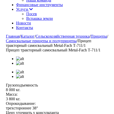
Наша команда
Финансовые инструменты
Услуги
Посев
Вспашка земли
Новости
Контакты
Главная
/
Каталог
/
Сельскохозяйственная техника
/
Прицепы
/
Самосвальные прицепы и полуприцепы
/
Прицеп
тракторный самосвальный Metal-Fach Т-711/1
Прицеп тракторный самосвальный Metal-Fach Т-711/1
Грузоподъемность
8 000 кг.
Масса:
3 800 кг.
Опрокидывание:
трехстороннее 38°
Цену уточнить у консультанта