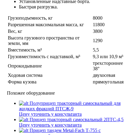
Установленные надставные борта.
Быстрая разгрузка.
Грузоподъемность, кг
8000
Разрешенная максимальная масса, кг
11800
Вес, кг
3800
Высота грузового пространства от
1290
земли, мм
Вместимость, м³
5,5
Грузовместимость с надставкой, м³
9,3 или 10,9 м³
трехстороннее
Опрокидывание
38°
Ходовая система
двухосевая
Форма кузова
прямоугольная
Похожее оборудование
Полуприцеп тракторный самосвальный для
жидких фракций ПТСЖ-9
Цену уточнить у консультанта
Прицеп тракторный самосвальный 2ПТС-4,5
Цену уточнить у консультанта
Прицеп тандем Metal-Fach Т-755 с