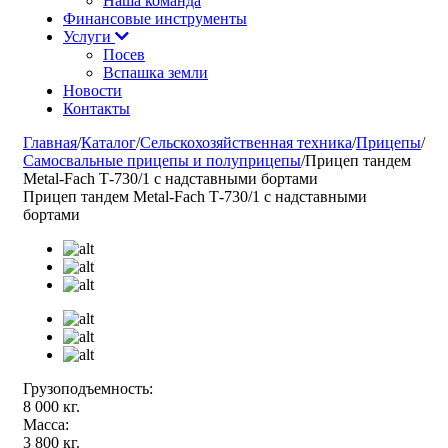
Наша команда
Финансовые инструменты
Услуги
Посев
Вспашка земли
Новости
Контакты
Главная
/
Каталог
/
Сельскохозяйственная техника
/
Прицепы
/
Самосвальные прицепы и полуприцепы
/
Прицеп тандем
Metal-Fach Т-730/1 с надставными бортами
Прицеп тандем Metal-Fach Т-730/1 с надставными
бортами
Грузоподъемность:
8 000 кг.
Масса:
3 800 кг.