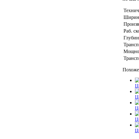
Технич
Ширина
Произв
Раб. ск
Глубин
Трансп
Мощнос
Трансп
Похоже
Ц
Ц
Ц
Ц
Ц