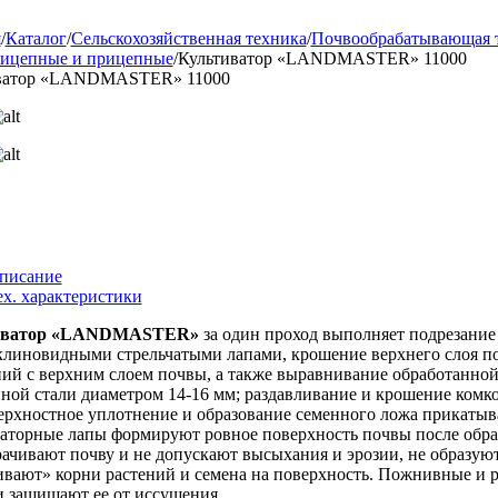
я
/
Каталог
/
Сельскохозяйственная техника
/
Почвообрабатывающая 
ицепные и прицепные
/
Культиватор «LANDMASTER» 11000
ватор «LANDMASTER» 11000
писание
ех. характеристики
иватор «LANDMASTER»
за один проход выполняет подрезание
клиновидными стрельчатыми лапами, крошение верхнего слоя п
ний с верхним слоем почвы, а также выравнивание обработанно
ой стали диаметром 14-16 мм; раздавливание и крошение комко
ерхностное уплотнение и образование семенного ложа прикатыв
аторные лапы формируют ровное поверхность почвы после обра
ачивают почву и не допускают высыхания и эрозии, не образую
вают» корни растений и семена на поверхность. Пожнивные и р
и защищают ее от иссушения.