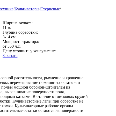
техника
/
Культиваторы
/
Стерневые
/
Ширина захвата:
11 м.
Глубина обработки:
3-14 см.
Мощность трактора:
от 350 л.с.
Цену уточнить у консультанта
Заказать
 сорной растительности, рыхление и крошение
очвы, перемешивание пожнивных остатков и
й почвы мощной бороной-штригелем из
в, выравнивание поверхности поля,
ающими катками. В отличие от дисковых орудий
ботки. Культиваторные лапы при обработке не
т комки. Культиваторные рабочие органы
астительные остатки остаются на поверхности