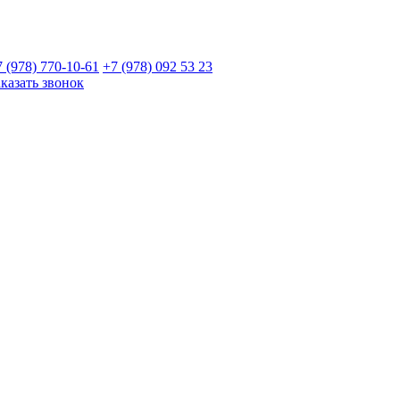
7 (978)
770-10-61
+7 (978)
092 53 23
аказать звонок