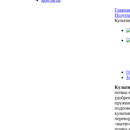
Контакты
Главна
Полупр
Культи
О
Т
Культ
почвы 
удобре
пружинн
подпов
культив
перевор
«вытяги
почвы 