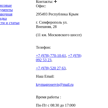
Контакты:
нсовые
Офис:
рументы
авочная
295493 Республика Крым
адка
г. Симферополь ул.
ти и статьи
Внешняя, 28
(11 км. Московского шоссе)
Телефон:
+7 (978)
770-10-61
,
+7 (978)
092 53 23
,
+7 (978)
520 27 63
,
Наш Email:
krymagroservis@mail.ru
Время работы :
Пн-Пт с 08:30 до 17:000