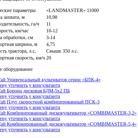
еские параметры
«LANDMASTER» 11000
 захвата, м
10,98
одительность, га/ч
11
орость, км/час
10-12
а обработки, см
3-14
ортная ширина, м
4,75
ть трактора, л.с.
Свыше 350 л.с.
ортная скорость, км/ч
20
е оборудование
Универсальный культиватор серии «БПК-4»
ену уточнить у консультанта
Борона дисковая БДМ-5х2 ПБ
ену уточнить у консультанта
Плуг скоростной комбинированный ПСК-3
ену уточнить у консультанта
Комбинированный дискокультиватор «COMBIMASTER-3,2»
ену уточнить у консультанта
Комбинированный дискокультиватор «COMBIMASTER-5,4»
ену уточнить у консультанта