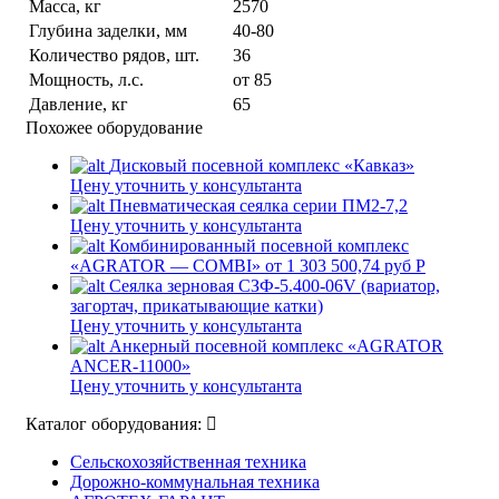
Масса, кг
2570
Глубина заделки, мм
40-80
Количество рядов, шт.
36
Мощность, л.с.
от 85
Давление, кг
65
Похожее оборудование
Дисковый посевной комплекс «Кавказ»
Цену уточнить у консультанта
Пневматическая сеялка серии ПМ2-7,2
Цену уточнить у консультанта
Комбинированный посевной комплекс
«AGRATOR — COMBI»
от 1 303 500,74 руб Р
Сеялка зерновая СЗФ-5.400-06V (вариатор,
загортач, прикатывающие катки)
Цену уточнить у консультанта
Анкерный посевной комплекс «AGRATOR
ANCER-11000»
Цену уточнить у консультанта
Каталог оборудования:
Сельскохозяйственная техника
Дорожно-коммунальная техника