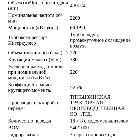
Обьем (л)/Число цилиндров
4,837/4
(шт.)
Номинальная частота об/
2200
мин
Мощность в (кВт.)/(л.с)
66,1/90
Турбонаддув,
Турбокомпрессор/
промежуточное охлаждение
Интеркуллер
воздуха
Объем топливного бака (л.)
220
Крутящий момент (Н.м.)
380
Удельный расход топлива
при номинальной
220
мощности (г/кВт/ч)
Коэффициент запаса
≥25%
крутящего момента.
ТЯНЬЦЗИНСКАЯ
Производитель коробки
ТРАКТОРНАЯ
передач
ПРОИЗВОДСТВЕННАЯ
КО., ЛТД.
Количество передач
16 + 8 с ходоуменьшителем
ВОМ
540/1000
Гидроразъемы
3 пары гидровыходов