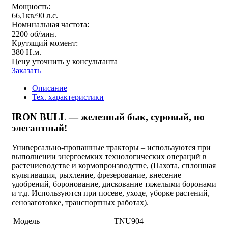
Мощность:
66,1кв/90 л.с.
Номинальная частота:
2200 об/мин.
Крутящий момент:
380 Н.м.
Цену уточнить у консультанта
Заказать
Описание
Тех. характеристики
IRON BULL — железный бык, суровый, но
элегантный!
Универсально-пропашные тракторы – используются при
выполнении энергоемких технологических операций в
растениеводстве и кормопроизводстве, (Пахота, сплошная
культивация, рыхление, фрезерование, внесение
удобрений, боронование, дискование тяжелыми боронами
и т.д. Используются при посеве, уходе, уборке растений,
сенозаготовке, транспортных работах).
Модель
TNU904