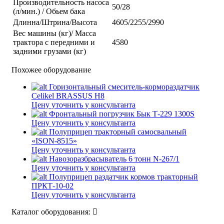
Производительность насоса
50/28
(л/мин.) / Обьем бака
Длинна/Штрина/Высота
4605/2255/2990
Вес машины (кг)/ Масса
трактора с передними и
4580
задними грузами (кг)
Похожее оборудование
Горизонтальный смеситель-кормораздатчик
Celikel BRASSUS H8
Цену уточнить у консультанта
Фронтальный погрузчик Бык Т-229 1300S
Цену уточнить у консультанта
Полуприцеп тракторный самосвальный
«ISON-8515»
Цену уточнить у консультанта
Навозоразбрасыватель 6 тонн N-267/1
Цену уточнить у консультанта
Полуприцеп раздатчик кормов тракторный
ПРКТ-10-02
Цену уточнить у консультанта
Каталог оборудования: